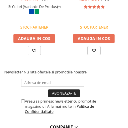
politica de preturi a furnizorilor, disponibilitatea produselor pe
polietilena tyvek, ventilat și
@ Culori (Variante De Produs)*:
stocul acestora sau costurile adiacente de aprovizionare. Tresa isi
antistatic, 41 g/mp
rezerva dreptul de a completa eventualele omisiuni si de a
corecta eventuale erori in afisare, fara a anunta in prealabil. Toate
promotiile prezente in site sunt valabile in limita stocului
STOC PARTENER
STOC PARTENER
disponibil.
ADAUGA IN COS
ADAUGA IN COS
Newsletter
Nu rata ofertele si promotiile noastre
Vreau sa primesc newsletter cu promotiile
magazinului. Afla mai multe in
Politica de
Confidentialitate
COMPANIE