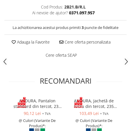
Costume | Combinezoane Ignifuge
Cod Produs:
2B21.B/R.L
Jachete| Bluze Ignifuge
Ai nevoie de ajutor?
0371.097.957
Mânecuțe Ignifuge
Pantaloni Ignifugi
La achizitionarea acestui produs primiti
3
puncte de fidelitate
Sorturi ignifuge
Adauga la Favorite
Cere oferta personalizata
Cere oferta SEAP
RECOMANDARI
ANDURA, Pantalon
ANDURA, Jachetă de
standard din tercot, 235
lucru din tercot, 235
g/mp
g/mp
90,12 Lei
103,49 Lei
+ TVA
+ TVA
@ Culori (Variante De
@ Culori (Variante De
Produs)*:
Produs)*: