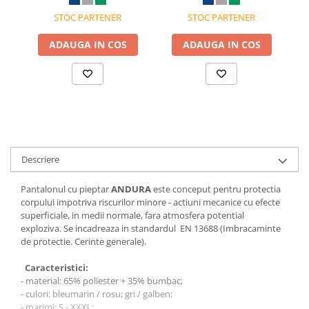
STOC PARTENER
STOC PARTENER
ADAUGA IN COS
ADAUGA IN COS
Descriere
Pantalonul cu pieptar
ANDURA
este conceput pentru protectia
corpului impotriva riscurilor minore - actiuni mecanice cu efecte
superficiale, in medii normale, fara atmosfera potential
exploziva. Se incadreaza in standardul EN 13688 (Imbracaminte
de protectie. Cerinte generale).
Caracteristici:
- material: 65% poliester + 35% bumbac;
- culori: bleumarin / rosu; gri / galben;
- marimi: S - XXXL;