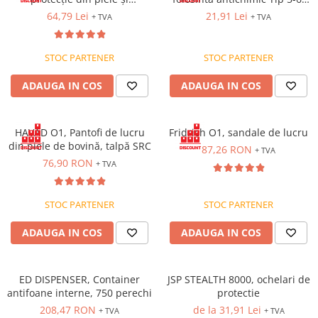
Saboți de protecție OB
poliuretan, bombeu și lamelă
din polipropilena [PP], cu
64,79 Lei
21,91 Lei
Tricouri si bluze reflectorizante (HI-
+ TVA
+ TVA
Saboți de protecție SB
antiperforație din oțel, talpă
inchidere prin fermoar
VIS)
Sandale
SRC
Fesuri, capisoane si sepci
STOC PARTENER
STOC PARTENER
Sandale de protecție OB
reflectorizante (HI-VIS)
Sandale de lucru O1
Accesorii reflectorizante (HI-VIS)
ADAUGA IN COS
ADAUGA IN COS
Sandale de protecție SB
Îmbrăcăminte ANTICHIMICĂ |
MULTIRISC
Sandale de protecție S1
HAVAD O1, Pantofi de lucru
Fridrich O1, sandale de lucru
Sandale de protecție S1P
Costume | Combinezoane
din piele de bovină, talpă SRC
87,26 RON
Antichimice | Multirisc
+ TVA
Accesorii încălțăminte
76,90 RON
+ TVA
Halate | Sorturi Antichimice |
Multirisc
Jachete | Bluze Antichimice |
STOC PARTENER
STOC PARTENER
Multirisc
ADAUGA IN COS
ADAUGA IN COS
Pantaloni Antichimici | Multirisc
Îmbrăcăminte IGNIFUGĂ (ANTI-
FLACĂRĂ)
ED DISPENSER, Container
JSP STEALTH 8000, ochelari de
Jambiere Ignifuge
antifoane interne, 750 perechi
protectie
Cagule | Capisoane Ignifuge
208,47 RON
de la 31,91 Lei
+ TVA
+ TVA