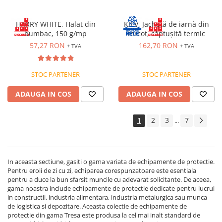
HARRY WHITE, Halat din
KIEV, Jachetă de iarnă din
bumbac, 150 g/mp
tercot, căptușită termic
57,27 RON
162,70 RON
+ TVA
+ TVA
STOC PARTENER
STOC PARTENER
ADAUGA IN COS
ADAUGA IN COS
1
2
3
7
...
In aceasta sectiune, gasiti o gama variata de echipamente de protectie.
Pentru eroii de zi cu zi, echiparea corespunzatoare este esentiala
pentru a duce la bun sfarsit muncile cu adevarat solicitante. De aceea,
gama noastra include echipamente de protectie dedicate pentru lucrul
in constructii, industria alimentara, industria metalurgica sau munca
de logistica si depozitare. Aceasta colectie de echipamente de
protectie din gama Tresa este produsa la cel mai inalt standard de