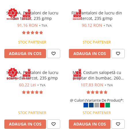
SAMOA, Pantaloni de lucru
FIJI, Pantaloni de lucru din
din tercot, 235 g/mp
tercot, 235 g/mp
91,16 RON
90,12 RON
+ TVA
+ TVA
STOC PARTENER
STOC PARTENER
ADAUGA IN COS
ADAUGA IN COS
SAMOA, Pantaloni de lucru
MEX, Costum salopetă cu
scurți din tercot, 235 g/mp
pieptar din bumbac, 260
g/mp
60,22 Lei
107,83 RON
+ TVA
+ TVA
@ Culori (Variante De Produs)*:
STOC PARTENER
STOC PARTENER
ADAUGA IN COS
ADAUGA IN COS