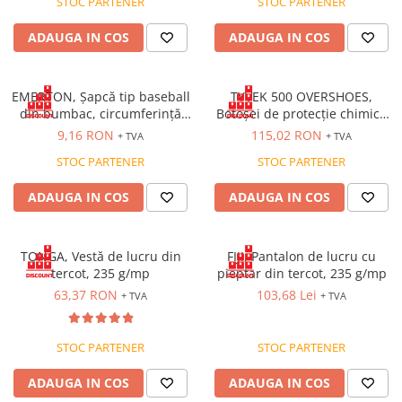
STOC PARTENER
STOC PARTENER
ADAUGA IN COS
ADAUGA IN COS
EMERTON, Șapcă tip baseball
TYVEK 500 OVERSHOES,
din bumbac, circumferință
Botoșei de protecție chimică
ajustabilă prin cataramă
tip PB 6, de unică folosință,
9,16 RON
115,02 RON
+ TVA
+ TVA
talpă antiderapantă [Set 20
STOC PARTENER
STOC PARTENER
unități]
ADAUGA IN COS
ADAUGA IN COS
TONGA, Vestă de lucru din
FIJI, Pantalon de lucru cu
tercot, 235 g/mp
pieptar din tercot, 235 g/mp
63,37 RON
103,68 Lei
+ TVA
+ TVA
STOC PARTENER
STOC PARTENER
ADAUGA IN COS
ADAUGA IN COS