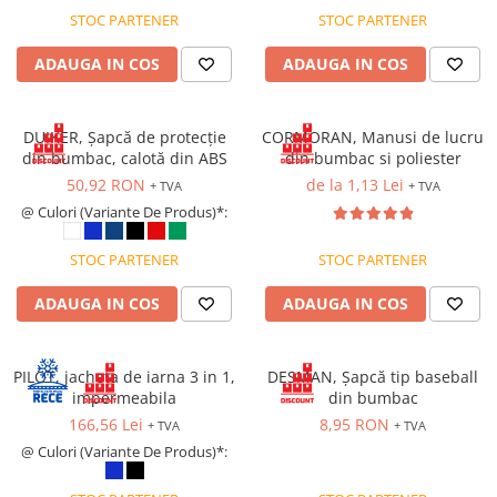
Costume | Combinezoane Ignifuge
STOC PARTENER
STOC PARTENER
Jachete| Bluze Ignifuge
ADAUGA IN COS
ADAUGA IN COS
Mânecuțe Ignifuge
Pantaloni Ignifugi
Sorturi ignifuge
DUIKER, Șapcă de protecție
CORMORAN, Manusi de lucru
din bumbac, calotă din ABS
din bumbac si poliester
50,92 RON
de la 1,13 Lei
+ TVA
+ TVA
@ Culori (Variante De Produs)*:
STOC PARTENER
STOC PARTENER
ADAUGA IN COS
ADAUGA IN COS
PILOT, jacheta de iarna 3 in 1,
DESMAN, Șapcă tip baseball
impermeabila
din bumbac
166,56 Lei
8,95 RON
+ TVA
+ TVA
@ Culori (Variante De Produs)*: