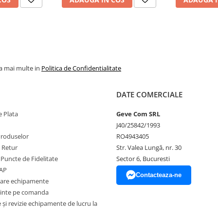
la mai multe in
Politica de Confidentialitate
DATE COMERCIALE
 Plata
Geve Com SRL
J40/25842/1993
Produselor
RO4943405
e Retur
Str. Valea Lungă, nr. 30
 Puncte de Fidelitate
Sector 6, Bucuresti
EAP
Contacteaza-ne
lui EN 342.
zare echipamente
inte pe comanda
și revizie echipamente de lucru la