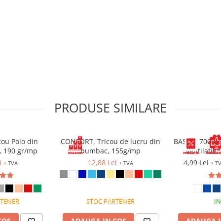
otecție
PRODUSE SIMILARE
ou Polo din
CONFORT, Tricou de lucru din
BASICA 7000, 
 190 gr/mp
bumbac, 155g/mp
ventilatie
transpiratie s
i
12,88 Lei
4,99 Lei
+ TVA
+ TVA
+ T
RTENER
STOC PARTENER
IN
COS
ADAUGA IN COS
ADAUGA I