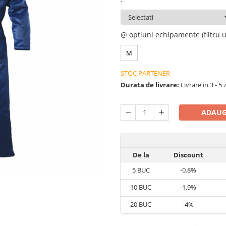
@ optiuni echipamente (filtru u
M
STOC PARTENER
Durata de livrare:
Livrare in 3 - 5 
ADAUG
De la
Discount
5
BUC
-0.8%
10
BUC
-1.9%
20
BUC
-4%