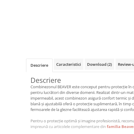
VIS)
Veste reflectorizante (HI-VIS)
Tricouri si bluze reflectorizante (HI-
VIS)
Fesuri, capisoane si sepci
reflectorizante (HI-VIS)
Accesorii reflectorizante (HI-VIS)
Îmbrăcăminte ANTICHIMICĂ |
MULTIRISC
Caracteristici
Download (2)
Review-
Descriere
Costume | Combinezoane
Antichimice | Multirisc
Descriere
Halate | Sorturi Antichimice |
Combinezonul BEAVER este conceput pentru protecție în cond
Multirisc
pentru lucrători din diverse domenii. Realizat dintr-un mate
Jachete | Bluze Antichimice |
impermeabil, acest combinezon asigură confort termic și du
Multirisc
blană și ajustabilă oferă o protecție suplimentară, în timp 
fermoarele de la glezne facilitează ajustarea rapidă și confo
Pantaloni Antichimici | Multirisc
Îmbrăcăminte IGNIFUGĂ (ANTI-
Pentru o protecție optimă și imagine profesionistă, reco
FLACĂRĂ)
impreună cu articolele complementare din
familia Beave
Jambiere Ignifuge