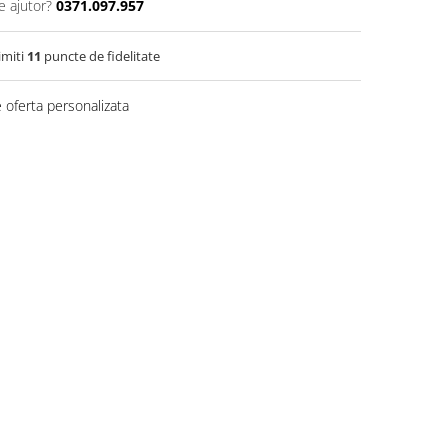
e ajutor?
0371.097.957
imiti
11
puncte de fidelitate
 oferta personalizata