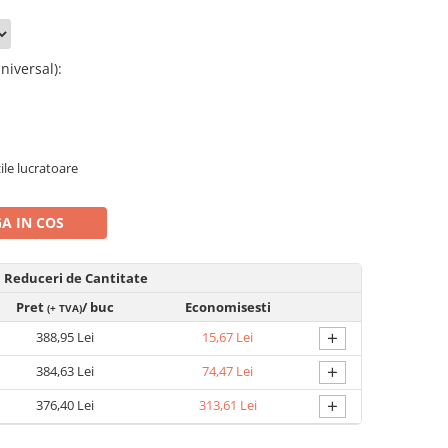
niversal)
:
zile lucratoare
A IN COS
Reduceri de Cantitate
Pret
/ buc
Economisesti
(+ TVA)
+
388,95 Lei
15,67 Lei
+
384,63 Lei
74,47 Lei
+
376,40 Lei
313,61 Lei