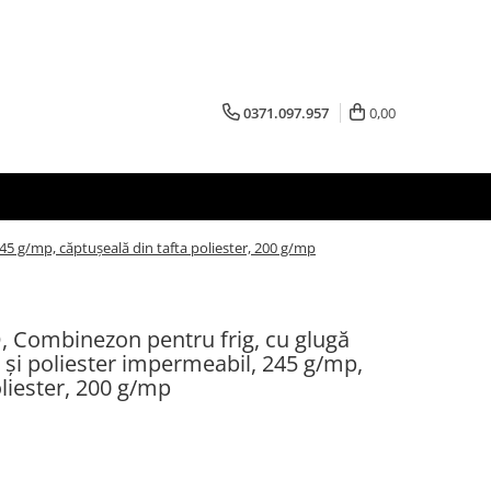
0371.097.957
0,00
5 g/mp, căptușeală din tafta poliester, 200 g/mp
ombinezon pentru frig, cu glugă
 și poliester impermeabil, 245 g/mp,
oliester, 200 g/mp