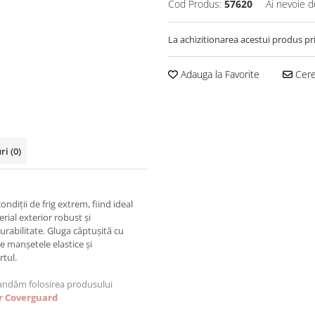
Cod Produs:
57620
Ai nevoie d
La achizitionarea acestui produs pr
Adauga la Favorite
Cere
uri
(0)
iții de frig extrem, fiind ideal
rial exterior robust și
rabilitate. Gluga căptușită cu
ce manșetele elastice și
rtul.
mandăm folosirea produsului
r Coverguard