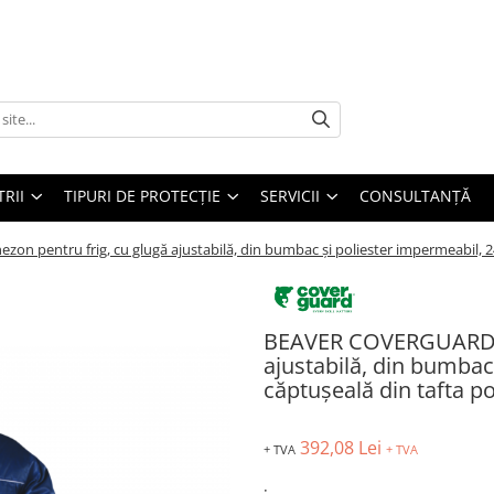
TRII
TIPURI DE PROTECȚIE
SERVICII
CONSULTANŢĂ
pentru frig, cu glugă ajustabilă, din bumbac și poliester impermeabil, 24
BEAVER COVERGUARD, C
ajustabilă, din bumbac
căptușeală din tafta p
392,08 Lei
+ TVA
+ TVA
: