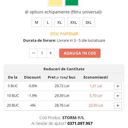
VIS)
Veste reflectorizante (HI-VIS)
@ optiuni echipamente (filtru universal)
:
Tricouri si bluze reflectorizante (HI-
M
L
XL
XXL
3XL
VIS)
Fesuri, capisoane si sepci
STOC PARTENER
reflectorizante (HI-VIS)
Durata de livrare:
Livrare in 3 - 5 zile lucratoare
Accesorii reflectorizante (HI-VIS)
Îmbrăcăminte ANTICHIMICĂ |
ADAUGA IN COS
MULTIRISC
Costume | Combinezoane
Reduceri de Cantitate
Antichimice | Multirisc
De la
Discount
Pret
/ buc
Economisesti
(+ TVA)
Halate | Sorturi Antichimice |
Multirisc
+
5
BUC
-0.8%
29,72 Lei
1,21 Lei
Jachete | Bluze Antichimice |
+
10
BUC
-1.9%
29,39 Lei
5,70 Lei
Multirisc
+
Pantaloni Antichimici | Multirisc
20
BUC
-4%
28,76 Lei
23,99 Lei
Îmbrăcăminte IGNIFUGĂ (ANTI-
Cod Produs:
STORM-Y/L
FLACĂRĂ)
Ai nevoie de ajutor?
0371.097.957
Jambiere Ignifuge