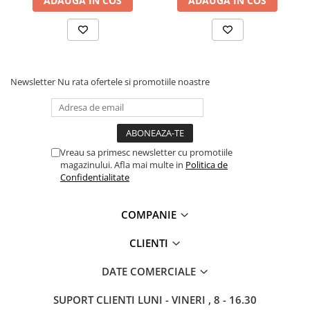
ADAUGA IN COS
ADAUGA IN COS
Protecție chimică si biologică
Protecție sudură
Protecție termică (căldură)
Protecție termică (frig)
Anti-vibrații
Newsletter
Nu rata ofertele si promotiile noastre
Protecție descărcări electrostatice
(ESD)
Electroizolante
Protecție specială
Vreau sa primesc newsletter cu promotiile
magazinului. Afla mai multe in
Politica de
Riscuri minime
Confidentialitate
Mânecuțe (Cotiere)
Accesorii
COMPANIE
CĂȘTI DE PROTECȚIE
CLIENTI
PROTECȚIA OCHILOR
Ochelari de protecție
DATE COMERCIALE
Măști și geamuri de sudură
SUPORT CLIENTI
LUNI - VINERI , 8 - 16.30
Viziere