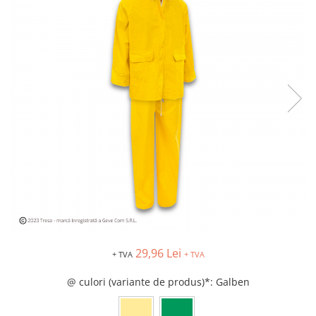
Îmbrăcăminte IMPERMEABILĂ
Costume | Combinezoane
Impermeabile
Pantaloni Impermeabili
Pelerine | Jachete Impermeabile
Imbracaminte TERMOIZOLANTĂ
Jachete Termoizolante
Pantaloni Termoizolanti
Costume | Combinezoane
Termoizolante
Veste Termoizolante
Îmbrăcăminte REFLECTORIZANTĂ
(HI-VIS)
Jachete reflectorizante (HI-VIS)
29,96 Lei
+ TVA
+ TVA
Pantaloni si salopete reflectorizante
(HI-VIS)
@ culori (variante de produs)*
: Galben
Costume reflectorizante (HI-VIS)
Combinezoane Reflectorizante (HI-