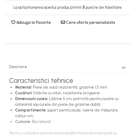
Combinezoane Reflectorizante (HI-
La achizitionarea acestui produs primiti
5
puncte de fidelitate
VIS)
Veste reflectorizante (HI-VIS)
Adauga la Favorite
Cere oferta personalizata
Tricouri si bluze reflectorizante (HI-
VIS)
Fesuri, capisoane si sepci
reflectorizante (HI-VIS)
Accesorii reflectorizante (HI-VIS)
Îmbrăcăminte ANTICHIMICĂ |
Descriere
MULTIRISC
Caracteristici tehnice
Costume | Combinezoane
Antichimice | Multirisc
Material:
Piele de vacă rezistentă, grosime 1,5 mm
Cusături:
Întărite cu nituri, rezistente la rupere
Halate | Sorturi Antichimice | Multirisc
Dimensiuni curea:
Lățime 5 cm, potrivită pentru curele cu
Jachete | Bluze Antichimice | Multirisc
cataramă sau curele din piele de grosime dublă
Pantaloni Antichimici | Multirisc
Compartimente:
suport pentru scule, rulete de măsurare,
cabluri etc.
Îmbrăcăminte IGNIFUGĂ
Culoare:
Bej natural
(ANTI-FLACĂRĂ)
Pentru o utilizare optima recomandăm folosirea impreună cu
Jambiere Ignifuge