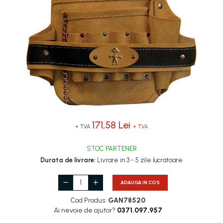
Îmbrăcăminte IMPERMEABILĂ
Costume | Combinezoane
Impermeabile
Pantaloni Impermeabili
Pelerine | Jachete Impermeabile
Imbracaminte
TERMOIZOLANTĂ
Jachete Termoizolante
Pantaloni Termoizolanti
Costume | Combinezoane
171,58 Lei
+ TVA
+ TVA
Termoizolante
Veste Termoizolante
STOC PARTENER
Îmbrăcăminte
Durata de livrare:
Livrare in 3 - 5 zile lucratoare
REFLECTORIZANTĂ (HI-VIS)
ADAUGA IN COS
Jachete reflectorizante (HI-VIS)
Pantaloni si salopete reflectorizante
Cod Produs:
GAN78520
(HI-VIS)
Ai nevoie de ajutor?
0371.097.957
Costume reflectorizante (HI-VIS)