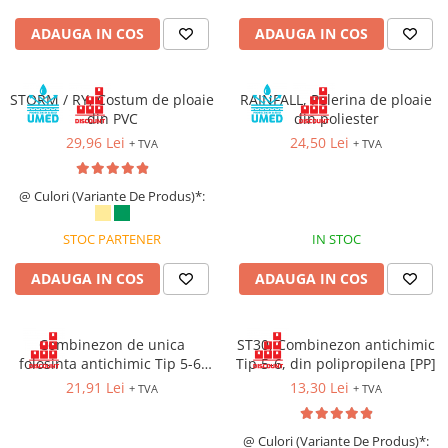
Costume | Combinezoane Ignifuge
ADAUGA IN COS
ADAUGA IN COS
Jachete| Bluze Ignifuge
Mânecuțe Ignifuge
Pantaloni Ignifugi
STORM / RY, Costum de ploaie
RAINFALL, Pelerina de ploaie
Sorturi ignifuge
din PVC
din poliester
29,96 Lei
24,50 Lei
+ TVA
+ TVA
@ Culori (Variante De Produs)*:
STOC PARTENER
IN STOC
ADAUGA IN COS
ADAUGA IN COS
Combinezon de unica
ST30, Combinezon antichimic
folosinta antichimic Tip 5-6,
Tip 5-6, din polipropilena [PP]
din polipropilena [PP], cu
21,91 Lei
13,30 Lei
+ TVA
+ TVA
inchidere prin fermoar
@ Culori (Variante De Produs)*: