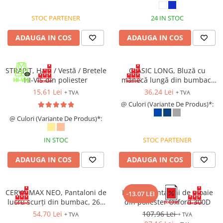
STOC PARTENER
24 IN STOC
ADAUGA IN COS
ADAUGA IN COS
STRAPIT, Ham / Vestă / Bretele
CLASIC LONG, Bluză cu
HI-VIS din poliester
mânecă lungă din bumbac,
150 g/mp
15,61 Lei
36,24 Lei
+ TVA
+ TVA
@ Culori (Variante De Produs)*:
@ Culori (Variante De Produs)*:
IN STOC
STOC PARTENER
ADAUGA IN COS
ADAUGA IN COS
CERVA MAX NEO, Pantaloni de
HYDRA, Pantaloni de ploaie
-13.07 LEI
lucru scurți din bumbac, 260
din poliester Oxford 300D
g/mp
54,70 Lei
107,96 Lei
+ TVA
+ TVA