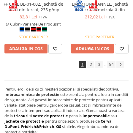
FF CARL BE-01-002, Jachetă de
EMERTON FLANNEL, Jachetă
lucru din tercot, 235 g/mp
de lucru termoizolată din
bumbac si poliester, 270 g/mp
82,81 Lei
212,02 Lei
+ TVA
+ TVA
@ Culori (Variante De Produs)*:
STOC PARTENER
STOC PARTENER
ADAUGA IN COS
ADAUGA IN COS
1
2
3
54
...
Pentru eroii de zi cu zi, mesteri ocazionali si specialisti deopotriva,
imbracamintea de protectie
este esentiala pentru a lucra in conditii
de siguranta. Aici gasesti imbracaminte de protectie pentru aplicatii
variate, atat piese pentru garderoba casual, cat si imbracaminte de
protectie la intemperii sau aplicatii industriale. Gama noastra variaza
de la
tricouri
si
veste de protectie
pana la
impermeabile
sau
jachete de protectie
pentru orice sezon, produse de
Cerva
,
DuPont
,
Fridrich&Fridrich
,
OS
si altele. Alege imbracamintea de
protectie potrivita!