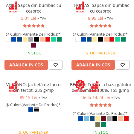
Saboți de protecție OB
AXEL, Sapcă din bumbac cu
THOMAS, Sapca din bumbac
Tricouri si bluze reflectorizante (HI-
Saboți de protecție SB
cozoroc
cu cozoroc
VIS)
Sandale
5,01 Lei
8,95 Lei
+ TVA
+ TVA
Fesuri, capisoane si sepci
Sandale de protecție OB
reflectorizante (HI-VIS)
Sandale de lucru O1
@ Culori (Variante De Produs)*:
@ Culori (Variante De Produs)*:
Accesorii reflectorizante (HI-VIS)
Sandale de protecție SB
Îmbrăcăminte ANTICHIMICĂ |
MULTIRISC
Sandale de protecție S1
IN STOC
STOC PARTENER
Sandale de protecție S1P
Costume | Combinezoane
Antichimice | Multirisc
Accesorii încălțăminte
ADAUGA IN COS
ADAUGA IN COS
Halate | Sorturi Antichimice |
Multirisc
VULCANO, Jachetă de lucru
BEAGLE, Tricou la baza gâtului
Jachete | Bluze Antichimice |
din tercot, 235 g/mp
din bumbac 100%, 155 g/mp
Multirisc
89,15 Lei
de la 14,24 Lei
+ TVA
+ TVA
Pantaloni Antichimici | Multirisc
@ Culori (Variante De Produs)*:
Îmbrăcăminte IGNIFUGĂ (ANTI-
FLACĂRĂ)
@ Culori (Variante De Produs)*:
Jambiere Ignifuge
Cagule | Capisoane Ignifuge
STOC PARTENER
IN STOC