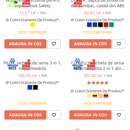
Vesta reflectorizantă pentru
DUIKER, Șapcă de protecție
copii – Rock Safety
din bumbac, calotă din ABS
11,27 Lei
50,92 Lei
+ TVA
+ TVA
@ Culori (Variante De Produs)*:
@ Culori (Variante De Produs)*:
STOC PARTENER
STOC PARTENER
ADAUGA IN COS
ADAUGA IN COS
PILOT, jacheta de iarna 3 in 1,
CLOVELLY, Jacheta de iarna
impermeabila
reflectorizanta 2 in 1 din
poliester 300D Oxford si PU
166,56 Lei
187,42 Lei
+ TVA
+ TVA
@ Culori (Variante De Produs)*:
@ Culori (Variante De Produs)*:
STOC PARTENER
STOC PARTENER
ADAUGA IN COS
ADAUGA IN COS