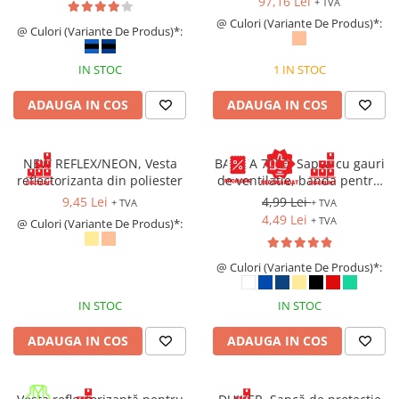
97,16 Lei
+ TVA
@ Culori (Variante De Produs)*:
@ Culori (Variante De Produs)*:
IN STOC
1 IN STOC
ADAUGA IN COS
ADAUGA IN COS
NEW REFLEX/NEON, Vesta
BASICA 7000, Sapca cu gauri
reflectorizanta din poliester
de ventilatie, banda pentru
transpiratie si prindere cu
9,45 Lei
4,99 Lei
+ TVA
+ TVA
arici
4,49 Lei
+ TVA
@ Culori (Variante De Produs)*:
@ Culori (Variante De Produs)*:
IN STOC
IN STOC
ADAUGA IN COS
ADAUGA IN COS