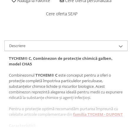
Adauga la Favorite
Cere oferta personalizata
Costume | Combinezoane Ignifuge
Jachete| Bluze Ignifuge
Cere oferta SEAP
Mânecuțe Ignifuge
Pantaloni Ignifugi
Sorturi ignifuge
Descriere
TYCHEM® C, Combinezon de protecție chimică galben,
model CHA5
Combinezonul
TYCHEM® C
este conceput pentru a oferi o
protecție completă împotriva particulelor periculoase,
substanțelor chimice lichide și riscurilor biologice. Acest
combinezon reprezintă alegerea ideală pentru medii cu expunere
ridicată la substanțe chimice și agenți infecțioși.
Pentru o protecție optimă recomandăm purtarea împreună cu
celelalte articole complementare din
familia TYCHEM - DUPONT
Caracteristici:
-
Material:
Substrat Tyvek® cu strat polimeric, densitate 83,2