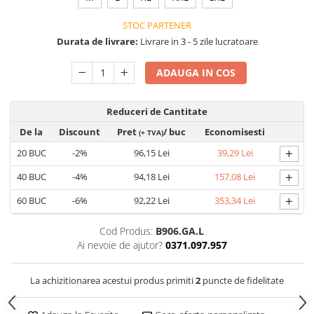
Saboți de protecție OB
Tricouri si bluze reflectorizante (HI-
Saboți de protecție SB
STOC PARTENER
VIS)
Sandale
Durata de livrare:
Livrare in 3 - 5 zile lucratoare
Fesuri, capisoane si sepci
Sandale de protecție OB
reflectorizante (HI-VIS)
ADAUGA IN COS
Sandale de lucru O1
Accesorii reflectorizante (HI-VIS)
Sandale de protecție SB
Îmbrăcăminte ANTICHIMICĂ |
Reduceri de Cantitate
MULTIRISC
Sandale de protecție S1
De la
Discount
Pret
/ buc
Economisesti
Sandale de protecție S1P
(+ TVA)
Costume | Combinezoane
Antichimice | Multirisc
Accesorii încălțăminte
+
20
BUC
-2%
96,15 Lei
39,29 Lei
Halate | Sorturi Antichimice |
+
40
BUC
-4%
94,18 Lei
157,08 Lei
Multirisc
+
Jachete | Bluze Antichimice |
60
BUC
-6%
92,22 Lei
353,34 Lei
Multirisc
Cod Produs:
B906.GA.L
Pantaloni Antichimici | Multirisc
Ai nevoie de ajutor?
0371.097.957
Îmbrăcăminte IGNIFUGĂ (ANTI-
FLACĂRĂ)
La achizitionarea acestui produs primiti
2
puncte de fidelitate
Jambiere Ignifuge
Cagule | Capisoane Ignifuge