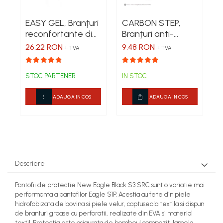
EASY GEL, Branțuri
CARBON STEP,
reconfortante din
Branțuri anti-
gel TPR
transpirație cu
26,22 RON
9,48 RON
+ TVA
+ TVA
carbune activ
STOC PARTENER
IN STOC
ADAUGA IN COS
ADAUGA IN COS
Descriere
Pantofii de protectie New Eagle Black S3 SRC sunt o variatie mai
performanta a pantofilor Eagle S1P. Acestia au fete din piele
hidrofobizata de bovina si piele velur, captuseala textila si dispun
de branturi groase cu perforatii, realizate din EVA si material
textil. Protectia este asigurata de bombeul compozit, lamela