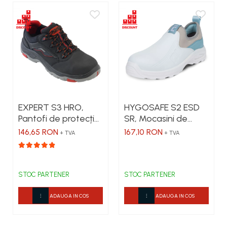
EXPERT S3 HRO,
HYGOSAFE S2 ESD
Pantofi de protecție
SR, Mocasini de
din piele nubuck,
protecție din
146,65 RON
167,10 RON
+ TVA
+ TVA
bombeu din fibră de
microfibră hidrofobă,
sticlă, lamelă
bombeu din fibră de
antiperforație, fețe
carbon
hidrofobizate, talpa
STOC PARTENER
STOC PARTENER
SRC rezistentă la
temperaturi înalte
ADAUGA IN COS
ADAUGA IN COS