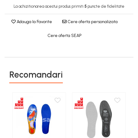
Costume | Combinezoane Ignifuge
La achizitionarea acestui produs primiti
5
puncte de fidelitate
Jachete| Bluze Ignifuge
Mânecuțe Ignifuge
Adauga la Favorite
Cere oferta personalizata
Pantaloni Ignifugi
Cere oferta SEAP
Sorturi ignifuge
Recomandari