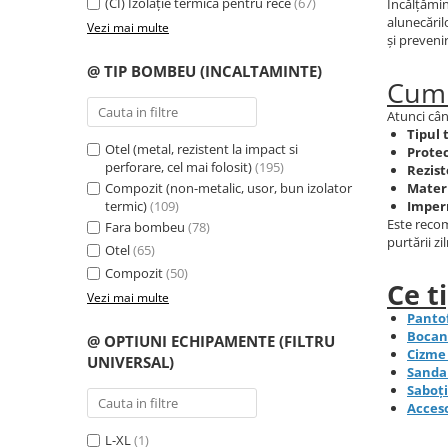
(CI) Izolație termică pentru rece
(67)
Încălțămin
alunecăril
Saboți și papuci
Vezi mai multe
și preveni
Saboți și papuci de uz general
@ TIP BOMBEU (INCALTAMINTE)
Saboți de lucru O1
Cum 
Saboți de protecție OB
Atunci cân
Saboți de protecție SB
Tipul t
Otel (metal, rezistent la impact si
Protec
Sandale
perforare, cel mai folosit)
(195)
Rezist
Materi
Compozit (non-metalic, usor, bun izolator
Sandale de protecție OB
Imper
termic)
(109)
Sandale de lucru O1
Este recom
Fara bombeu
(78)
purtării zil
Sandale de protecție SB
Otel
(65)
Sandale de protecție S1
Compozit
(50)
Ce t
Sandale de protecție S1P
Vezi mai multe
Pantof
Accesorii încălțăminte
Bocan
@ OPTIUNI ECHIPAMENTE (FILTRU
PROTECȚIA MÂINILOR
Cizme 
UNIVERSAL)
Sandal
Mănuși de protecție
Saboți
Acceso
Protecție mecanică
Protecție tăiere
L-XL
(1)