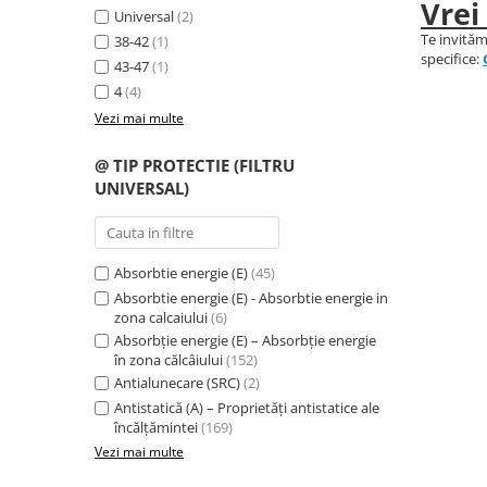
Vrei
Protecție chimică si biologică
Universal
(2)
Te invităm
Protecție sudură
38-42
(1)
specifice:
43-47
(1)
Protecție termică (căldură)
4
(4)
Protecție termică (frig)
Vezi mai multe
Anti-vibrații
Protecție descărcări electrostatice
@ TIP PROTECTIE (FILTRU
(ESD)
UNIVERSAL)
Electroizolante
Protecție specială
Riscuri minime
Absorbtie energie (E)
(45)
Mânecuțe (Cotiere)
Absorbtie energie (E) - Absorbtie energie in
zona calcaiului
(6)
Accesorii
Absorbție energie (E) – Absorbție energie
CĂȘTI DE PROTECȚIE
în zona călcâiului
(152)
Antialunecare (SRC)
(2)
PROTECȚIA OCHILOR
Antistatică (A) – Proprietăți antistatice ale
Ochelari de protecție
încălțămintei
(169)
Măști și geamuri de sudură
Vezi mai multe
Viziere