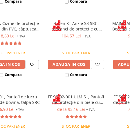
Compara
Compara
, Cizme de protecție
Raven XT Ankle S3 SRC,
MAINZ AN
 din PVC, căptușeală
bocanci de protectie cu
Bocanci 
din blană sintetică
bombeu metalic, lamela
Otel, L
8,69 Lei
104,57 Lei
9
+ TVA
+ TVA
antiperforatie, fete
hidrofobizate
TOC PARTENER
STOC PARTENER
S
A IN COS
ADAUGA IN COS
ADAU
Compara
Compara
1, Pantofi de lucru
FF SC-02-001 ULM S1, Pantofi
FF SC-02
 de bovină, talpă SRC
de protecție din piele cu
de protec
bombeu metalic, talpă
hidrofob
6,90 Lei
de la 93,16 Lei
7
+ TVA
+ TVA
antiderapantă SR
lamelă 
TOC PARTENER
STOC PARTENER
S