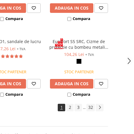
GA IN COS
ADAUGA IN COS
Compara
Compara
 O1, sandale de lucru
Eurofort S5 SRC, Cizme de
protectie cu bombeu metalic,
7,26 Lei
+ TVA
lamela antiperforatie,
104,26 Lei
+ TVA
impermeabile
TOC PARTENER
STOC PARTENER
GA IN COS
ADAUGA IN COS
Compara
Compara
1
2
3
32
...