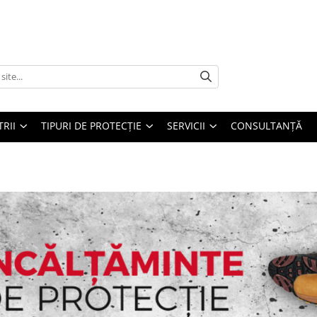
TRII
TIPURI DE PROTECȚIE
SERVICII
CONSULTANŢĂ