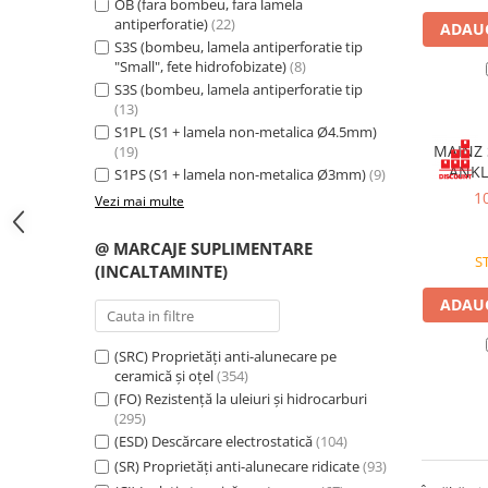
OB (fara bombeu, fara lamela
Bocanci
antiperforatie)
(22)
ADAUG
S3S (bombeu, lamela antiperforatie tip
Bocanci outdoor
"Small", fete hidrofobizate)
(8)
Bocanci de lucru O1
S3S (bombeu, lamela antiperforatie tip
(13)
Bocanci de protecție OB
S1PL (S1 + lamela non-metalica Ø4.5mm)
Bocanci de lucru O2
MAINZ 
(19)
Bocanci de protecție S1
ANKL
S1PS (S1 + lamela non-metalica Ø3mm)
(9)
protect
10
Bocanci de protecție S1P
Vezi mai multe
Bocanci de protecție S2
@ MARCAJE SUPLIMENTARE
Bocanci de protecție S3
S
(INCALTAMINTE)
Cizme
ADAUG
Cizme outdoor
Cizme de lucru OB
(SRC) Proprietăți anti-alunecare pe
Cizme de lucru O4/O5
ceramică și oțel
(354)
(FO) Rezistență la uleiuri și hidrocarburi
Cizme de protecție S3
(295)
Cizme de protecție S4
(ESD) Descărcare electrostatică
(104)
Cizme de protecție S5
(SR) Proprietăți anti-alunecare ridicate
(93)
Cizme electroizolante