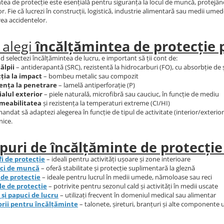
tea de protecție este esențială pentru siguranța la locul de muncă, protejând
or. Fie că lucrezi în construcții, logistică, industrie alimentară sau medii ume
rea accidentelor.
alegi
încălțămintea de protecție p
d selectezi încălțămintea de lucru, e important să ții cont de:
ălpii
– antiderapantă (SRC), rezistentă la hidrocarburi (FO), cu absorbție de șo
ția la impact
– bombeu metalic sau compozit
ența la penetrare
– lamelă antiperforație (P)
alul exterior
– piele naturală, microfibră sau cauciuc, în funcție de mediu
meabilitatea
și rezistența la temperaturi extreme (CI/HI)
andat să adaptezi alegerea în funcție de tipul de activitate (interior/exterio
nice.
ipuri de încălțăminte de protecție 
i de protecție
– ideali pentru activități ușoare și zone interioare
ci de muncă
– oferă stabilitate și protecție suplimentară la gleznă
de protecție
– ideale pentru lucrul în medii umede, nămoloase sau reci
e de protecție
– potrivite pentru sezonul cald și activități în medii uscate
 și papuci de lucru
– utilizați frecvent în domeniul medical sau alimentar
rii pentru încălțăminte
– talonete, șireturi, branțuri și alte componente u