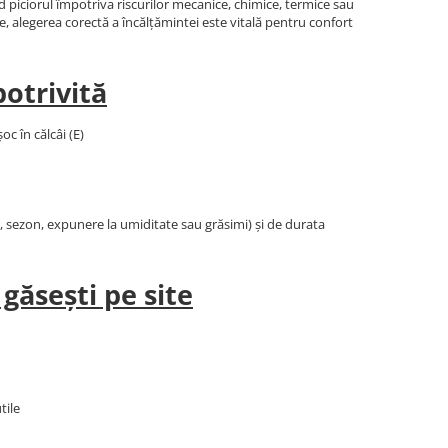
 piciorul împotriva riscurilor mecanice, chimice, termice sau
de, alegerea corectă a încălțămintei este vitală pentru confort
otrivită
c în călcâi (E)
r, sezon, expunere la umiditate sau grăsimi) și de durata
găsești pe site
tile