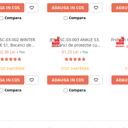
A IN COS
ADAUGA IN COS
ADAU
Compara
Compara
SC-03-002 WINTER
JENA SC-03-003 ANKLE S3,
Fridrich
E S1, Bocanci de
Bocanci de protectie cu
8
ie cu bombeu, talpa
bombeu din otel, lamela
2,96 Lei
81,25 Lei
+ TVA
+ TVA
SRC
antiperforatie, fete
hidrofobizate, talpa SRC
TOC PARTENER
STOC PARTENER
S
A IN COS
ADAUGA IN COS
ADAU
Compara
Compara