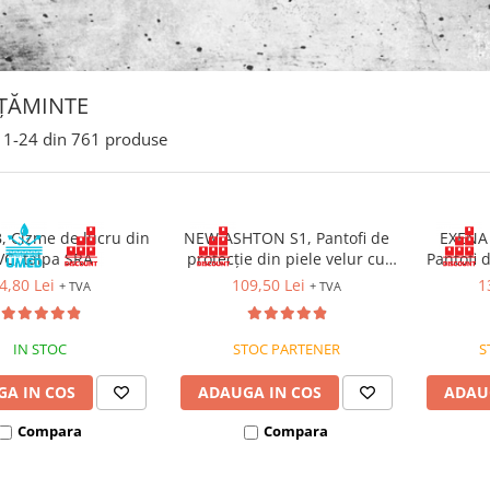
ȚĂMINTE
1-
24
din
761
produse
, Cizme de lucru din
NEW ASHTON S1, Pantofi de
EXENA 
VC, talpa SRA
protecție din piele velur cu
Pantofi d
bombeu compozit, talpă SRC
de bov
4,80 Lei
109,50 Lei
1
+ TVA
+ TVA
bombeu
antiper
IN STOC
STOC PARTENER
S
A IN COS
ADAUGA IN COS
ADAU
Compara
Compara