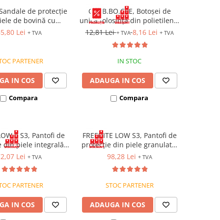
 Sandale de protecție
GLOB.BO.CPE, Botoșei de
iele de bovină cu
unică folosință din polietilenă,
metalic, talpă SRC
39 x 15cm [Set 100 bucăți]
5,80 Lei
12,81 Lei
8,16 Lei
+ TVA
+ TVA
+ TVA
TOC PARTENER
IN STOC
GA IN COS
ADAUGA IN COS
Compara
Compara
OW II S3, Pantofi de
FREEDITE LOW S3, Pantofi de
e din piele integrală,
protecție din piele granulată,
mbeu și lamelă
bombeu compozit, lamelă
2,07 Lei
98,28 Lei
+ TVA
+ TVA
orație din oțel, fețe
antiperforație din aramidă
obizate, talpă SRC
TOC PARTENER
STOC PARTENER
GA IN COS
ADAUGA IN COS