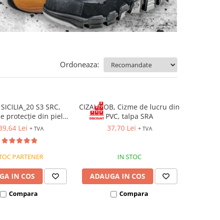
Ordoneaza:
SICILIA_20 S3 SRC,
CIZALB OB, Cizme de lucru din
e protecție din piele
PVC, talpa SRA
ină hidrofobizată,
39,64 Lei
37,70 Lei
+ TVA
+ TVA
 compozit, lamelă
forație, metal free
TOC PARTENER
IN STOC
GA IN COS
ADAUGA IN COS
Compara
Compara