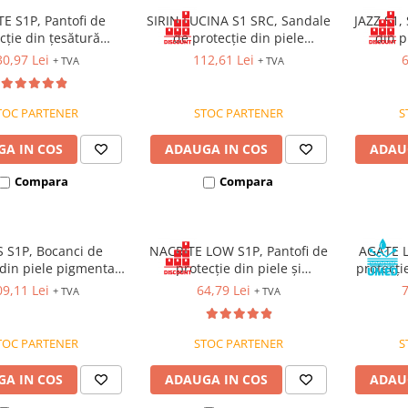
E S1P, Pantofi de
SIRIN LUCINA S1 SRC, Sandale
JAZZ S1,
cție din țesătură
de protecție din piele
din p
ă, bombeu metalic și
pigmentată de bovină,
bombeu 
0,97 Lei
112,61 Lei
6
+ TVA
+ TVA
ntiperforatie, talpă
bombeu metalic, barete
SRC
Velcro, talpă SRC
TOC PARTENER
STOC PARTENER
S
A IN COS
ADAUGA IN COS
ADAU
Compara
Compara
 S1P, Bocanci de
NACRITE LOW S1P, Pantofi de
AGATE L
 din piele pigmentată
protecție din piele și
protecți
ă, bombeu și lamelă
poliuretan, bombeu și lamelă
bo
9,11 Lei
64,79 Lei
7
+ TVA
+ TVA
talice, lamelă
antiperforație din oțel, talpă
antiperf
rforație, talpă SRC
SRC
hidrof
TOC PARTENER
STOC PARTENER
S
A IN COS
ADAUGA IN COS
ADAU