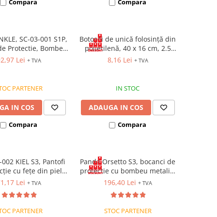
Compara
Compara
KLE, SC-03-001 S1P,
Botoșei de unică folosință din
de Protectie, Bombeu
polietilenă, 40 x 16 cm, 2.5
amela Antiperforatie
g/mp [Set 100 bucăți]
2,97 Lei
8,16 Lei
+ TVA
+ TVA
TOC PARTENER
IN STOC
GA IN COS
ADAUGA IN COS
Compara
Compara
-002 KIEL S3, Pantofi
Panda Orsetto S3, bocanci de
ție cu fețe din piele
protectie cu bombeu metalic,
izată, cu bombeu și
lamela antiperforatie, fete
1,17 Lei
196,40 Lei
+ TVA
+ TVA
metalică, talpă SRC
hidrofobizate
TOC PARTENER
STOC PARTENER