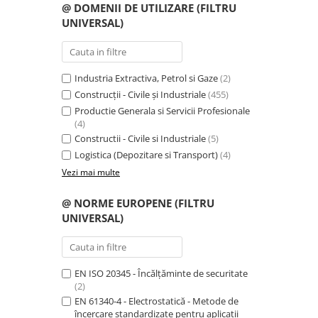
@ DOMENII DE UTILIZARE (FILTRU
PROTECȚIE AUDITIVĂ
UNIVERSAL)
Antifoane externe
Antifoane externe clasice
Antifoane externe cu prindere pe
Industria Extractiva, Petrol si Gaze
(2)
casca de protecție
Construcții - Civile și Industriale
(455)
Antifoane interne
Productie Generala si Servicii Profesionale
(4)
Antifoane interne de unică
Constructii - Civile si Industriale
(5)
folosință
Logistica (Depozitare si Transport)
(4)
Antifoane interne reutilizabile
Vezi mai multe
Antifoane interne cu fir
PROTECȚIE RESPIRATORIE
@ NORME EUROPENE (FILTRU
UNIVERSAL)
Protecție respiratorie de unică
folosință
Măști integrale reutilizabile
EN ISO 20345 - Încălțăminte de securitate
Semi-măști reutilizabile
(2)
Filtre
EN 61340-4 - Electrostatică - Metode de
încercare standardizate pentru aplicații