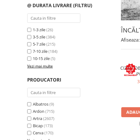
Îmbrăcăminte IMPERMEABILĂ
@ DURATA LIVRARE (FILTRU)
Costume | Combinezoane
Impermeabile
Pantaloni Impermeabili
ÎNCĂL
1-3 zile
(26)
Pelerine | Jachete Impermeabile
3-5 zile
(384)
Afiseaza:
Imbracaminte TERMOIZOLANTĂ
5-7 zile
(215)
Jachete Termoizolante
7-10 zile
(184)
10-15 zile
(5)
Pantaloni Termoizolanti
Vezi mai multe
Costume | Combinezoane
CIZAN OB
Termoizolante
P
PRODUCATORI
3
Veste Termoizolante
Îmbrăcăminte REFLECTORIZANTĂ
(HI-VIS)
Albatros
(9)
Jachete reflectorizante (HI-VIS)
Ardon
(715)
ADAUG
Pantaloni si salopete reflectorizante
Artra
(2607)
(HI-VIS)
Bicap
(173)
Costume reflectorizante (HI-VIS)
Cerva
(170)
Combinezoane Reflectorizante (HI-