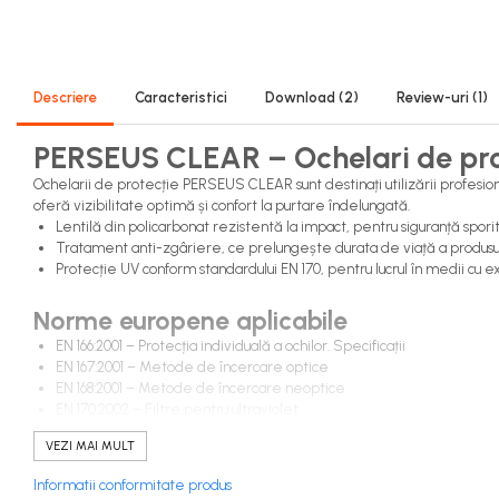
Combinezoane Reflectorizante (HI-
VIS)
Veste reflectorizante (HI-VIS)
Descriere
Caracteristici
Download (2)
Review-uri
(1)
Tricouri si bluze reflectorizante (HI-
VIS)
PERSEUS CLEAR – Ochelari de prote
Fesuri, capisoane si sepci
reflectorizante (HI-VIS)
Ochelarii de protecție PERSEUS CLEAR sunt destinați utilizării profesion
Accesorii reflectorizante (HI-VIS)
oferă vizibilitate optimă și confort la purtare îndelungată.
Lentilă din policarbonat rezistentă la impact, pentru siguranță sporit
Îmbrăcăminte ANTICHIMICĂ |
Tratament anti-zgâriere, ce prelungește durata de viață a produsul
MULTIRISC
Protecție UV conform standardului EN 170, pentru lucrul în medii cu ex
Costume | Combinezoane
Norme europene aplicabile
Antichimice | Multirisc
Halate | Sorturi Antichimice | Multirisc
EN 166:2001 – Protecția individuală a ochilor. Specificații
EN 167:2001 – Metode de încercare optice
Jachete | Bluze Antichimice | Multirisc
EN 168:2001 – Metode de încercare neoptice
Pantaloni Antichimici | Multirisc
EN 170:2002 – Filtre pentru ultraviolet
EN 172:1994/A1:2000/A2:2001 – Filtre de protecție împotriva radiațiilor
Îmbrăcăminte IGNIFUGĂ
VEZI MAI MULT
(ANTI-FLACĂRĂ)
Caracteristici
Informatii conformitate produs
Jambiere Ignifuge