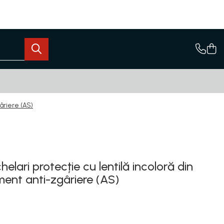
gâriere (AS)
ari protecție cu lentilă incoloră din
ment anti-zgâriere (AS)