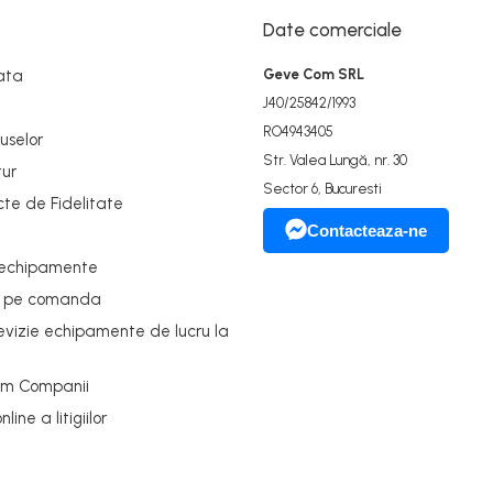
disponibil.
Date comerciale
ata
Geve Com SRL
J40/25842/1993
RO4943405
uselor
Str. Valea Lungă, nr. 30
tur
Sector 6, Bucuresti
cte de Fidelitate
Contacteaza-ne
 echipamente
e pe comanda
revizie echipamente de lucru la
um Companii
ine a litigiilor