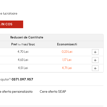
ile lucratoare
 IN COS
Reduceri de Cantitate
Pret
/ buc
Economisesti
(+ TVA)
+
4,70 Lei
0,23 Lei
+
4,63 Lei
1,17 Lei
+
4,51 Lei
4,71 Lei
 ajutor?
0371.097.957
 oferta personalizata
Cere oferta SEAP