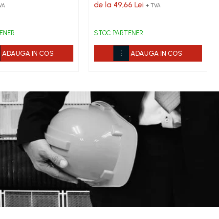
de la 49,66 Lei
VA
+ TVA
ENER
STOC PARTENER
ADAUGA IN COS
ADAUGA IN COS
tilizarea unei lavete moi, neabrazive. Depozitare între +5 °C și +40
fisuri). Nu este adecvat pentru protecție împotriva radiațiilor infraroșii
sau a serviciilor disponibile (imagini, text, etc) fiind cu titlu
are, acest lucru fiind influentat de factori externi precum politica de
ntualele omisiuni si de a corecta eventuale erori in afisare, fara a anunta