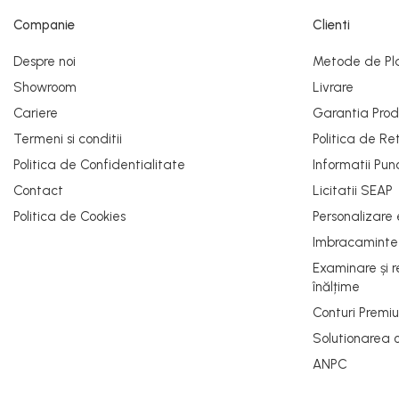
Cizme electroizolante
in prealabil. Toate promotiile prezente in site sunt valabile in limita stocului 
Companie
Clienti
Saboți și papuci
Saboți și papuci de uz general
Despre noi
Metode de Pl
Saboți de lucru O1
Showroom
Livrare
Saboți de protecție OB
Cariere
Garantia Prod
Saboți de protecție SB
Termeni si conditii
Politica de Re
Sandale
Politica de Confidentialitate
Informatii Pun
Sandale de protecție OB
Contact
Licitatii SEAP
Sandale de lucru O1
Politica de Cookies
Personalizare
Sandale de protecție SB
Imbracamint
Sandale de protecție S1
Examinare și 
Sandale de protecție S1P
înălțime
Accesorii încălțăminte
Conturi Premi
PROTECȚIA MÂINILOR
Solutionarea onl
Mănuși de protecție
ANPC
Protecție mecanică