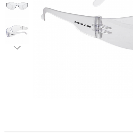
Îmbrăcăminte IMPERMEABILĂ
Costume | Combinezoane
Impermeabile
Pantaloni Impermeabili
Pelerine | Jachete Impermeabile
Imbracaminte
TERMOIZOLANTĂ
Jachete Termoizolante
Pantaloni Termoizolanti
Costume | Combinezoane
Termoizolante
Veste Termoizolante
Îmbrăcăminte
REFLECTORIZANTĂ (HI-VIS)
Jachete reflectorizante (HI-VIS)
Pantaloni si salopete reflectorizante
(HI-VIS)
Costume reflectorizante (HI-VIS)