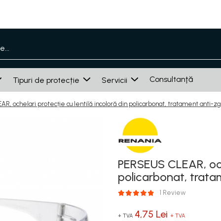
Consultanţă
Tipuri de protecție
Servicii
, ochelari protecție cu lentilă incoloră din policarbonat, tratament anti-z
PERSEUS CLEAR, ochel
policarbonat, trata
1 Review
4,75 Lei
+ TVA
+ TVA