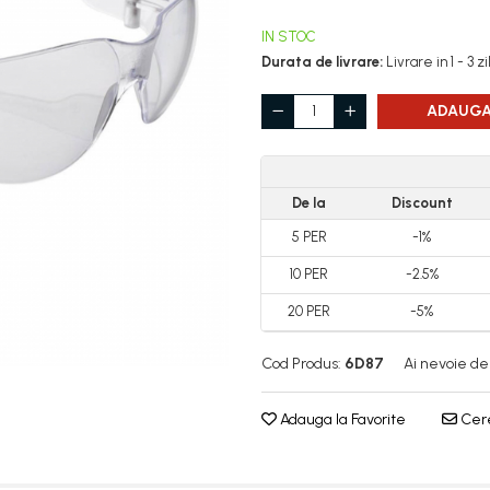
IN STOC
Durata de livrare:
Livrare in 1 - 3 z
ADAUGA
De la
Discount
5
PER
-1%
10
PER
-2.5%
20
PER
-5%
Cod Produs:
6D87
Ai nevoie de
Adauga la Favorite
Cere