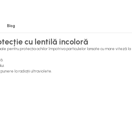
Blog
cție cu lentilă incoloră
ale pentru protecția ochilor împotriva particulelor lansate cu mare viteză la 
ă.
ui.
punere la radiații ultraviolete.
 solare pentru utilizare industrială