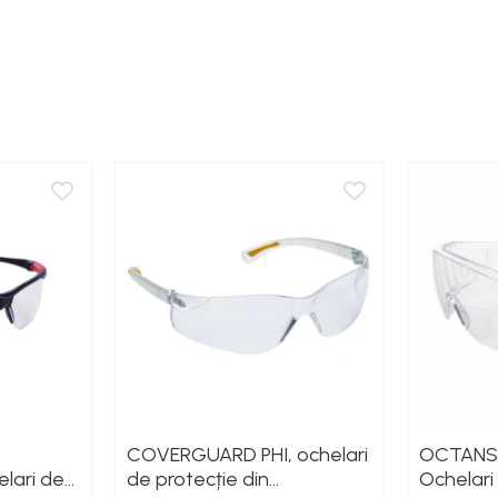
xtreme (T)
)
COVERGUARD PHI, ochelari
OCTANS 
e lentilă 44 mm; Punte nazală 20 mm
lari de
de protecție din
Ochelari