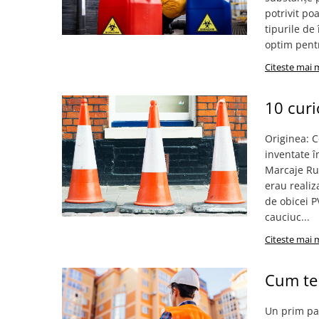
Îmbrăcăminte IMPERMEABILĂ
potrivit po
Costume | Combinezoane
tipurile de
Impermeabile
optim pentr
Pantaloni Impermeabili
Citeste mai 
Pelerine | Jachete Impermeabile
Imbracaminte TERMOIZOLANTĂ
10 curi
Jachete Termoizolante
Pantaloni Termoizolanti
Originea: C
Costume | Combinezoane
inventate î
Termoizolante
Marcaje Rut
Veste Termoizolante
erau realiz
de obicei P
Îmbrăcăminte REFLECTORIZANTĂ
cauciuc...
(HI-VIS)
Citeste mai 
Jachete reflectorizante (HI-VIS)
Pantaloni si salopete reflectorizante
(HI-VIS)
Cum te 
Costume reflectorizante (HI-VIS)
Combinezoane Reflectorizante (HI-
Un prim pas