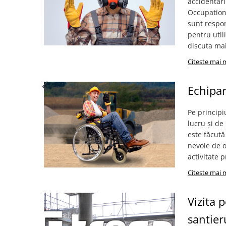
accidentări
Cagule | Capisoane Ignifuge
Occupationa
sunt respon
Costume | Combinezoane Ignifuge
pentru util
Jachete| Bluze Ignifuge
discuta mai
Mânecuțe Ignifuge
Citeste mai 
Pantaloni Ignifugi
Sorturi ignifuge
Echipar
ÎNCĂLȚĂMINTE
Pantofi
Pe principi
Pantofi outdoor
lucru și de
Pantofi de lucru O1
este făcută
Pantofi de lucru O2
nevoie de o
activitate 
Pantofi de protecție S1
Pantofi de protecție OB
Citeste mai 
Pantofi de protecție SB
Pantofi de protecție S1P
Vizita 
Pantofi de protecție S2
santier
Pantofi de protecție S3