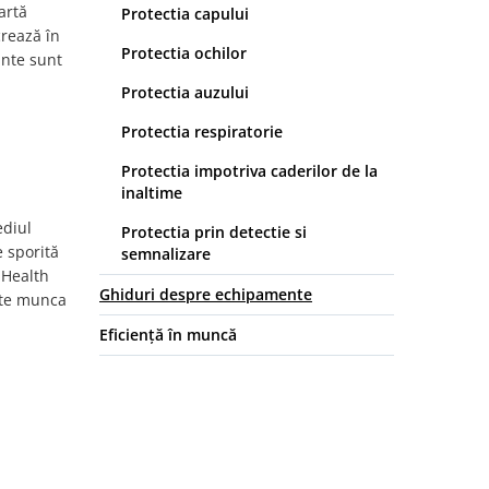
artă
Protectia capului
crează în
Protectia ochilor
ante sunt
Protectia auzului
Protectia respiratorie
Protectia impotriva caderilor de la
inaltime
ediul
Protectia prin detectie si
e sporită
semnalizare
 Health
Ghiduri despre echipamente
ște munca
Eficiență în muncă