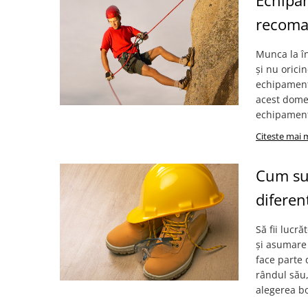
Echipam
Saboți și papuci
recoma
Saboți și papuci de uz general
Munca la în
Saboți de lucru O1
și nu orici
Saboți de protecție OB
echipament 
Saboți de protecție SB
acest domen
Sandale
echipamentu
Sandale de protecție OB
Citeste mai 
Sandale de lucru O1
Sandale de protecție SB
Cum sun
Sandale de protecție S1
diferen
Sandale de protecție S1P
Accesorii încălțăminte
Să fii lucr
PROTECȚIA MÂINILOR
și asumare 
Mănuși de protecție
face parte 
rândul său,
Protecție mecanică
alegerea bo
Protecție tăiere