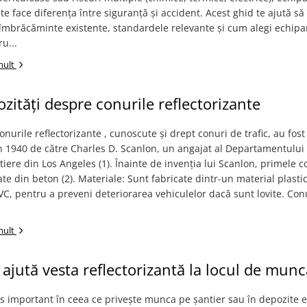
ate face diferența între siguranță și accident. Acest ghid te ajută să 
 îmbrăcăminte existente, standardele relevante și cum alegi echip
u...
mult
ozități despre conurile reflectorizante
onurile reflectorizante , cunoscute și drept conuri de trafic, au fost
n 1940 de către Charles D. Scanlon, un angajat al Departamentului
iere din Los Angeles (1). Înainte de invenția lui Scanlon, primele c
ate din beton (2). Materiale: Sunt fabricate dintr-un material plastic 
VC, pentru a preveni deteriorarea vehiculelor dacă sunt lovite. Con
mult
ajută vesta reflectorizantă la locul de munc
 important în ceea ce privește munca pe șantier sau în depozite e