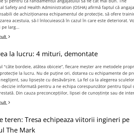
le și pentru ca randamentul angajatului să fie cât mai bun. The
l Safety and Health Administration (OSHA) afirmă faptul că angaja
sabili de achiziționarea echipamentul de protecție, să ofere train
izarea acestuia, să-l înlocuiească în cazul în care este deteriorat. 
 pe larg...
mult
ea la lucru: 4 mituri, demontate
ul "câte bordeie, atâtea obiceie”, fiecare meșter are metodele propr
 protecție la lucru. Nu de puține ori, dotarea cu echipamente de pr
 neglijent, sau lipsește cu desăvârșire. La fel ca la alegerea sculelor
 decizie informată pentru a ne echipa corespunzător pentru tipul 
prestată. Din cauza preconcepțiilor, lipsei de cunoștințe sau de inter
mult
pe teren: Tresa echipeaza viitorii ingineri pe
ul The Mark