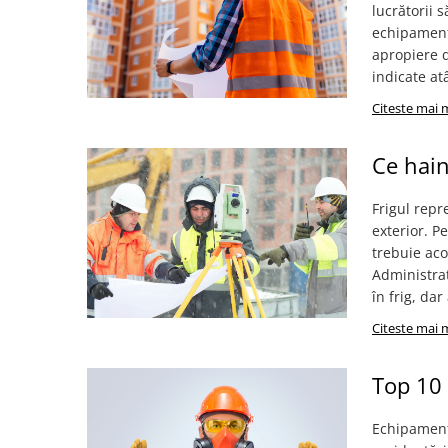
VIS)
lucrătorii s
echipamentu
Veste reflectorizante (HI-VIS)
apropiere d
Tricouri si bluze reflectorizante (HI-
indicate at
VIS)
Fesuri, capisoane si sepci
Citeste mai 
reflectorizante (HI-VIS)
Accesorii reflectorizante (HI-VIS)
Ce hain
Îmbrăcăminte ANTICHIMICĂ |
MULTIRISC
Frigul repr
Costume | Combinezoane
exterior. P
Antichimice | Multirisc
trebuie ac
Halate | Sorturi Antichimice |
Administrat
Multirisc
în frig, dar
Jachete | Bluze Antichimice |
Citeste mai 
Multirisc
Pantaloni Antichimici | Multirisc
Top 10
Îmbrăcăminte IGNIFUGĂ (ANTI-
FLACĂRĂ)
Echipamentu
Jambiere Ignifuge