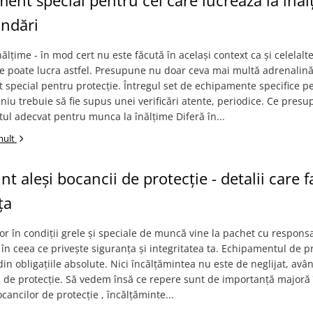
ent special pentru cei care lucrează la înăl
ndări
ălțime - în mod cert nu este făcută în același context ca și celelalt
ne poate lucra astfel. Presupune nu doar ceva mai multă adrenalină,
special pentru protecție. Întregul set de echipamente specifice p
iu trebuie să fie supus unei verificări atente, periodice. Ce pres
l adecvat pentru munca la înălțime Diferă în...
mult
t aleși bocancii de protecție - detalii care f
ța
ător în condiții grele și speciale de muncă vine la pachet cu responsa
în ceea ce privește siguranța și integritatea ta. Echipamentul de p
din obligațiile absolute. Nici încălțămintea nu este de neglijat, avân
 de protecție. Să vedem însă ce repere sunt de importanţă majoră 
cancilor de protecţie , încălțăminte...