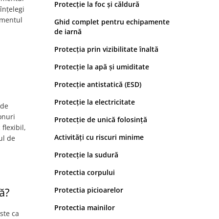
Protecție la foc și căldură
înțelegi
amentul
Ghid complet pentru echipamente
de iarnă
Protecția prin vizibilitate înaltă
Protecție la apă și umiditate
Protecție antistatică (ESD)
Protecție la electricitate
 de
onuri
Protecție de unică folosință
flexibil,
Activități cu riscuri minime
ul de
Protecție la sudură
Protectia corpului
ă?
Protectia picioarelor
Protectia mainilor
ste ca