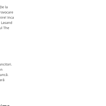
 De la
provocare
ire! Inca
u. Lasand
ul The
ncitori.
un
muncă.
ară