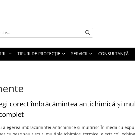
TRII
TIPURI DE PROTECȚIE
SERVICII
CONSULTANŢĂ
mente
gi corect îmbrăcămintea antichimică și mul
 complet
 alegerea îmbrăcămintei antichimice și multirisc În medii cu expu
ericuloase sau riscuri multiple (chimice, termice, electrice), echi