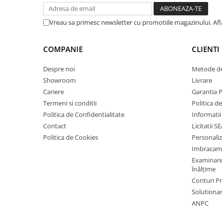
PROTECȚIE AUDITIVĂ
Vreau sa primesc newsletter cu promotiile magazinului. Af
Antifoane externe
Antifoane externe clasice
COMPANIE
CLIENTI
Antifoane externe cu prindere pe
casca de protecție
Despre noi
Metode de
Antifoane interne
Showroom
Livrare
Antifoane interne de unică
Cariere
Garantia 
folosință
Termeni si conditii
Politica d
Antifoane interne reutilizabile
Politica de Confidentialitate
Informatii
Contact
Licitatii S
Antifoane interne cu fir
Politica de Cookies
Personali
PROTECȚIE RESPIRATORIE
Imbracam
Protecție respiratorie de unică
Examinare 
folosință
înălțime
Măști integrale reutilizabile
Conturi 
Solutionare
Semi-măști reutilizabile
ANPC
Filtre