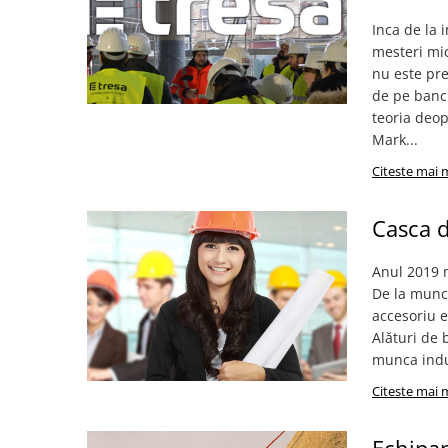
Bocanci
Inca de la 
Bocanci outdoor
mesteri mici
nu este pre
Bocanci de lucru O1
de pe banci
Bocanci de protecție OB
teoria deop
Bocanci de lucru O2
Mark...
Bocanci de protecție S1
Citeste mai 
Bocanci de protecție S1P
Bocanci de protecție S2
Casca d
Bocanci de protecție S3
Cizme
Anul 2019 m
Cizme outdoor
De la munca
accesoriu 
Cizme de lucru OB
Alături de 
Cizme de lucru O4/O5
munca indus
Cizme de protecție S3
Citeste mai 
Cizme de protecție S4
Cizme de protecție S5
Cizme electroizolante