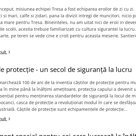
inceput, misiunea echipei Tresa a fost echiparea eroilor de zi cu zi.
 si mari, calfe si zidari, pana la divizii intregi de muncitori, nicio 
a mare pentru Tresa. Bineinteles, nu am uitat nici de eroii in deven
le scolii, acestia trebuie familiarizati cu cultura sigurantei la lucr
arte, pe teren se vede cine e croit pentru aceasta meserie. Santier
mult
e protecție - un secol de siguranță la lucru
archează 100 de ani de la invenția căștilor de protecție pentru mu
 în mine până la înălțimi amețitoare, protecția capului a devenit 
esențial pentru menținerea standardelor de siguranță la locul de 
bocanci, casca de protecție a revoluționat modul în care se desfășo
trială. Căștile de protecție sunt echipamentele de protecție...
mult