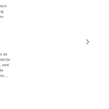
torii
ing
Vom
ii de
otecție
, este
de
es,...