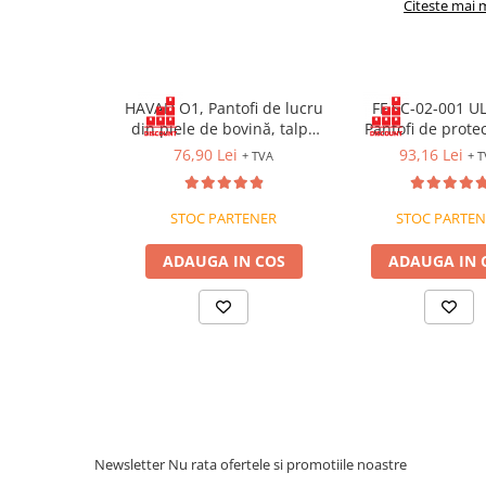
Citeste mai 
Protecție chimică si biologică
Protecție sudură
Protecție termică (căldură)
Protecție termică (frig)
HAVAD O1, Pantofi de lucru
FF SC-02-001 U
Anti-vibrații
din piele de bovină, talpă
Pantofi de protec
SRC
piele cu bombeu 
Protecție descărcări electrostatice
76,90 Lei
93,16 Lei
+ TVA
+ 
talpă antiderap
(ESD)
Electroizolante
STOC PARTENER
STOC PARTEN
Protecție specială
Riscuri minime
ADAUGA IN COS
ADAUGA IN 
Mânecuțe (Cotiere)
Accesorii
CĂȘTI DE PROTECȚIE
PROTECȚIA OCHILOR
Ochelari de protecție
Măști și geamuri de sudură
Newsletter
Nu rata ofertele si promotiile noastre
Viziere