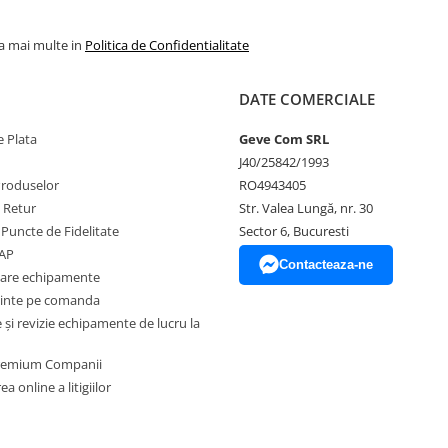
la mai multe in
Politica de Confidentialitate
DATE COMERCIALE
 Plata
Geve Com SRL
J40/25842/1993
Produselor
RO4943405
e Retur
Str. Valea Lungă, nr. 30
 Puncte de Fidelitate
Sector 6, Bucuresti
EAP
Contacteaza-ne
zare echipamente
inte pe comanda
și revizie echipamente de lucru la
Premium Companii
a online a litigiilor