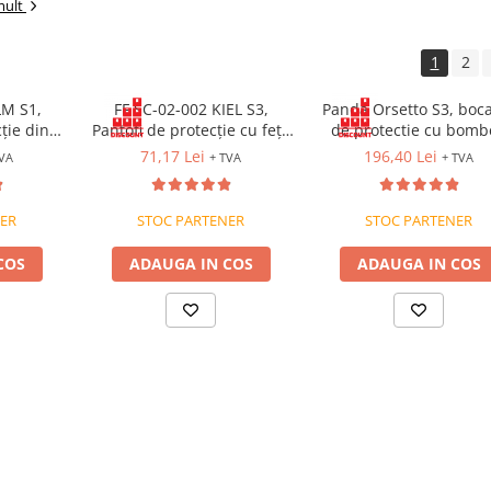
mult
1
2
LM S1,
FF SC-02-002 KIEL S3,
Panda Orsetto S3, boc
ție din
Pantofi de protecție cu fețe
de protectie cu bomb
metalic,
din piele hidrofobizată, cu
metalic, lamela
71,17 Lei
196,40 Lei
TVA
+ TVA
+ TVA
antă SR
bombeu și lamelă metalică,
antiperforatie, fete
talpă SRC
hidrofobizate
ER
STOC PARTENER
STOC PARTENER
COS
ADAUGA IN COS
ADAUGA IN COS