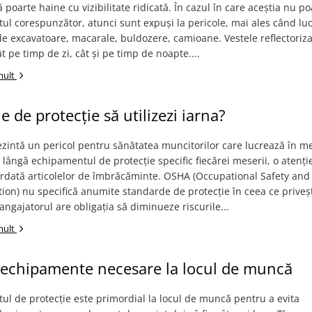
ă poarte haine cu vizibilitate ridicată. În cazul în care aceștia nu po
l corespunzător, atunci sunt expuși la pericole, mai ales când lu
e excavatoare, macarale, buldozere, camioane. Vestele reflectoriz
ât pe timp de zi, cât și pe timp de noapte....
mult
e de protecție să utilizezi iarna?
ezintă un pericol pentru sănătatea muncitorilor care lucrează în m
e lângă echipamentul de protecție specific fiecărei meserii, o atenți
ordată articolelor de îmbrăcăminte. OSHA (Occupational Safety and
ion) nu specifică anumite standarde de protecție în ceea ce prive
 angajatorul are obligația să diminueze riscurile...
mult
 echipamente necesare la locul de muncă
l de protecție este primordial la locul de muncă pentru a evita