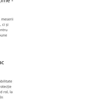
ţime -
e meserii
 ci și
entru
upune
ac
bilitate
rotecție
d rol, la
în