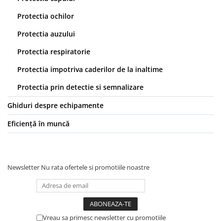
Costume | Combinezoane Ignifuge
Protectia ochilor
Jachete| Bluze Ignifuge
Mânecuțe Ignifuge
Protectia auzului
Pantaloni Ignifugi
Protectia respiratorie
Sorturi ignifuge
Protectia impotriva caderilor de la inaltime
Protectia prin detectie si semnalizare
Ghiduri despre echipamente
Eficiență în muncă
Newsletter
Nu rata ofertele si promotiile noastre
Vreau sa primesc newsletter cu promotiile