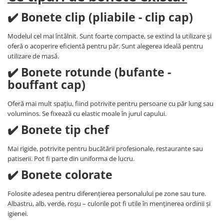
Costume | Combinezoane Ignifuge
✔️ Bonete clip (pliabile - clip cap)
Jachete| Bluze Ignifuge
Mânecuțe Ignifuge
Modelul cel mai întâlnit. Sunt foarte compacte, se extind la utilizare și
Pantaloni Ignifugi
oferă o acoperire eficientă pentru păr. Sunt alegerea ideală pentru
utilizare de masă.
Sorturi ignifuge
✔️ Bonete rotunde (bufante -
bouffant cap)
Oferă mai mult spațiu, fiind potrivite pentru persoane cu păr lung sau
voluminos. Se fixează cu elastic moale în jurul capului.
✔️ Bonete tip chef
Mai rigide, potrivite pentru bucătării profesionale, restaurante sau
patiserii. Pot fi parte din uniforma de lucru.
✔️ Bonete colorate
Folosite adesea pentru diferențierea personalului pe zone sau ture.
Albastru, alb, verde, roșu – culorile pot fi utile în menținerea ordinii și
igienei.