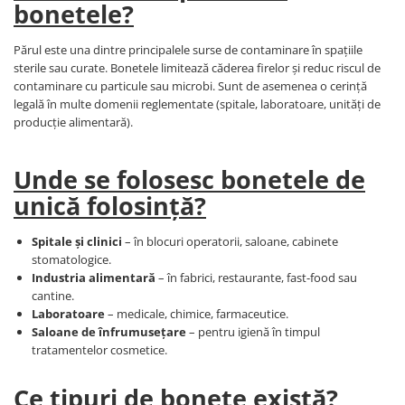
Saboți de protecție OB
bonetele?
Tricouri si bluze reflectorizante (HI-
Saboți de protecție SB
VIS)
Sandale
Părul este una dintre principalele surse de contaminare în spațiile
Fesuri, capisoane si sepci
sterile sau curate. Bonetele limitează căderea firelor și reduc riscul de
Sandale de protecție OB
reflectorizante (HI-VIS)
contaminare cu particule sau microbi. Sunt de asemenea o cerință
Sandale de lucru O1
Accesorii reflectorizante (HI-VIS)
legală în multe domenii reglementate (spitale, laboratoare, unități de
producție alimentară).
Sandale de protecție SB
Îmbrăcăminte ANTICHIMICĂ |
MULTIRISC
Sandale de protecție S1
Sandale de protecție S1P
Unde se folosesc bonetele de
Costume | Combinezoane
Antichimice | Multirisc
Accesorii încălțăminte
unică folosință?
Halate | Sorturi Antichimice |
Multirisc
Spitale și clinici
– în blocuri operatorii, saloane, cabinete
Jachete | Bluze Antichimice |
stomatologice.
Multirisc
Industria alimentară
– în fabrici, restaurante, fast-food sau
cantine.
Pantaloni Antichimici | Multirisc
Laboratoare
– medicale, chimice, farmaceutice.
Îmbrăcăminte IGNIFUGĂ (ANTI-
Saloane de înfrumusețare
– pentru igienă în timpul
FLACĂRĂ)
tratamentelor cosmetice.
Jambiere Ignifuge
Ce tipuri de bonete există?
Cagule | Capisoane Ignifuge