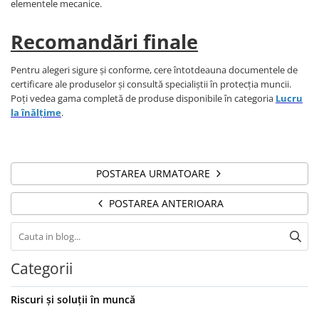
elementele mecanice.
Bocanci
Recomandări finale
Bocanci outdoor
Bocanci de lucru O1
Pentru alegeri sigure și conforme, cere întotdeauna documentele de
Bocanci de protecție OB
certificare ale produselor și consultă specialiștii în protecția muncii.
Bocanci de lucru O2
Poți vedea gama completă de produse disponibile în categoria
Lucru
Bocanci de protecție S1
la înălțime
.
Bocanci de protecție S1P
Bocanci de protecție S2
Bocanci de protecție S3
POSTAREA URMATOARE
Cizme
POSTAREA ANTERIOARA
Cizme outdoor
Cizme de lucru OB
Cizme de lucru O4/O5
Cizme de protecție S3
Categorii
Cizme de protecție S4
Cizme de protecție S5
Riscuri și soluții în muncă
Cizme electroizolante