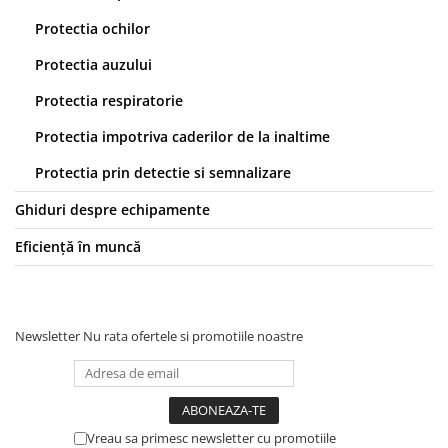
Protecție chimică si biologică
Protectia ochilor
Protecție sudură
Protecție termică (căldură)
Protectia auzului
Protecție termică (frig)
Protectia respiratorie
Anti-vibrații
Protectia impotriva caderilor de la inaltime
Protecție descărcări electrostatice
(ESD)
Protectia prin detectie si semnalizare
Electroizolante
Ghiduri despre echipamente
Protecție specială
Riscuri minime
Eficiență în muncă
Mânecuțe (Cotiere)
Accesorii
CĂȘTI DE PROTECȚIE
Newsletter
Nu rata ofertele si promotiile noastre
PROTECȚIA OCHILOR
Ochelari de protecție
Măști și geamuri de sudură
Vreau sa primesc newsletter cu promotiile
Viziere