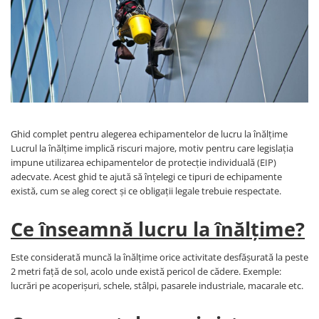
Îmbrăcăminte IMPERMEABILĂ
Costume | Combinezoane
Impermeabile
Pantaloni Impermeabili
Pelerine | Jachete Impermeabile
Imbracaminte TERMOIZOLANTĂ
Jachete Termoizolante
Pantaloni Termoizolanti
Ghid complet pentru alegerea echipamentelor de lucru la înălțime
Lucrul la înălțime implică riscuri majore, motiv pentru care legislația
Costume | Combinezoane
impune utilizarea echipamentelor de protecție individuală (EIP)
Termoizolante
adecvate. Acest ghid te ajută să înțelegi ce tipuri de echipamente
Veste Termoizolante
există, cum se aleg corect și ce obligații legale trebuie respectate.
Îmbrăcăminte REFLECTORIZANTĂ
(HI-VIS)
Ce înseamnă lucru la înălțime?
Jachete reflectorizante (HI-VIS)
Este considerată muncă la înălțime orice activitate desfășurată la peste
Pantaloni si salopete reflectorizante
2 metri față de sol, acolo unde există pericol de cădere. Exemple:
(HI-VIS)
lucrări pe acoperișuri, schele, stâlpi, pasarele industriale, macarale etc.
Costume reflectorizante (HI-VIS)
Combinezoane Reflectorizante (HI-