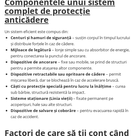
Componentele unui sistem
VIS)
complet de protecție
Veste reflectorizante (HI-VIS)
anticădere
Tricouri si bluze reflectorizante (HI-
VIS)
Un sistem eficient este compus din:
Fesuri, capisoane si sepci
Centuri și hamuri de siguranță
– susțin corpul în timpul lucrului
reflectorizante (HI-VIS)
și distribuie forțele în caz de cădere.
Accesorii reflectorizante (HI-VIS)
Mijloace de legătură
– lonje simple sau cu absorbitor de energie,
Îmbrăcăminte ANTICHIMICĂ |
pentru conectarea la punctul de ancorare.
MULTIRISC
Dispozitive de ancorare
– fixe sau mobile, se prind de structuri
pentru a permite atașarea altor componente.
Costume | Combinezoane
Dispozitive retractabile sau opritoare de cădere
– permit
Antichimice | Multirisc
mișcarea liberă, dar se blochează în caz de accelerare bruscă.
Halate | Sorturi Antichimice |
Căști cu protecție specială pentru lucru la înălțime
– curea
Multirisc
sub bărbie, structură rezistentă la impact.
Jachete | Bluze Antichimice |
Sisteme staționare (Linia vieții)
– fixate permanent pe
Multirisc
acoperișuri, hale sau alte structuri.
Dispozitive de salvare și coborâre
– pentru evacuarea rapidă în
Pantaloni Antichimici | Multirisc
caz de accident.
Îmbrăcăminte IGNIFUGĂ (ANTI-
FLACĂRĂ)
Factori de care să ții cont când
Jambiere Ignifuge