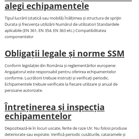
alegi echipamentele
Cagule | Capisoane Ignifuge
Costume | Combinezoane Ignifuge
Tipul lucrării (statică sau mobilă) Înălțimea și structura de sprijin
Jachete| Bluze Ignifuge
Durata și frecvența utilizării Numărul de utilizatori Standardele
aplicabile (EN 361, EN 354, EN 363 etc.) Compatibilitatea
Mânecuțe Ignifuge
componentelor
Pantaloni Ignifugi
Sorturi ignifuge
Obligații legale și norme SSM
ÎNCĂLȚĂMINTE
Pantofi
Conform legislației din România și reglementărilor europene:
Angajatorul este responsabil pentru oferirea echipamentelor
Pantofi outdoor
conforme. Lucrătorii trebuie instruiți și verificați periodic.
Pantofi de lucru O1
Echipamentele trebuie verificate la fiecare utilizare și anual de
Pantofi de lucru O2
persoane autorizate.
Pantofi de protecție S1
Întreținerea și inspecția
Pantofi de protecție OB
Pantofi de protecție SB
echipamentelor
Pantofi de protecție S1P
Depozitează-le în locuri uscate, ferite de raze UV. Nu folosi produse
Pantofi de protecție S2
deteriorate sau expirate. Verifică periodic cusăturile, cataramele și
Pantofi de protecție S3