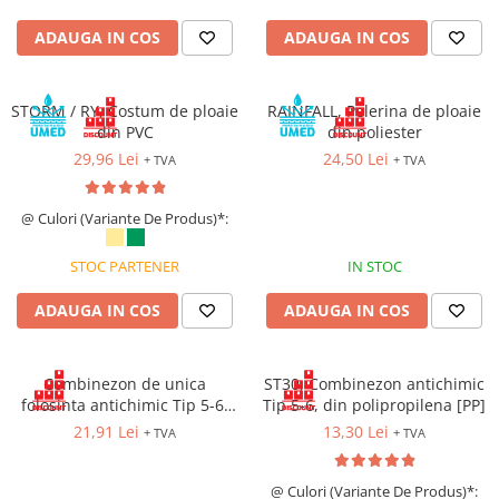
Costume | Combinezoane Ignifuge
ADAUGA IN COS
ADAUGA IN COS
Jachete| Bluze Ignifuge
Mânecuțe Ignifuge
Pantaloni Ignifugi
STORM / RY, Costum de ploaie
RAINFALL, Pelerina de ploaie
Sorturi ignifuge
din PVC
din poliester
29,96 Lei
24,50 Lei
+ TVA
+ TVA
@ Culori (Variante De Produs)*:
STOC PARTENER
IN STOC
ADAUGA IN COS
ADAUGA IN COS
Combinezon de unica
ST30, Combinezon antichimic
folosinta antichimic Tip 5-6,
Tip 5-6, din polipropilena [PP]
din polipropilena [PP], cu
21,91 Lei
13,30 Lei
+ TVA
+ TVA
inchidere prin fermoar
@ Culori (Variante De Produs)*: