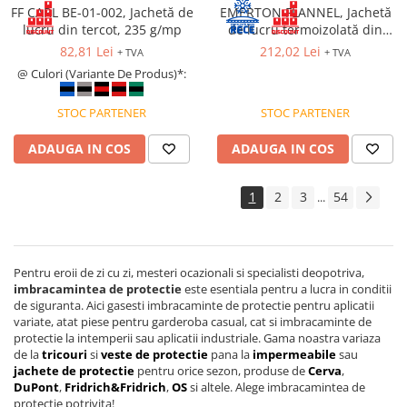
FF CARL BE-01-002, Jachetă de
EMERTON FLANNEL, Jachetă
lucru din tercot, 235 g/mp
de lucru termoizolată din
bumbac si poliester, 270 g/mp
82,81 Lei
212,02 Lei
+ TVA
+ TVA
@ Culori (Variante De Produs)*:
STOC PARTENER
STOC PARTENER
ADAUGA IN COS
ADAUGA IN COS
1
2
3
54
...
Pentru eroii de zi cu zi, mesteri ocazionali si specialisti deopotriva,
imbracamintea de protectie
este esentiala pentru a lucra in conditii
de siguranta. Aici gasesti imbracaminte de protectie pentru aplicatii
variate, atat piese pentru garderoba casual, cat si imbracaminte de
protectie la intemperii sau aplicatii industriale. Gama noastra variaza
de la
tricouri
si
veste de protectie
pana la
impermeabile
sau
jachete de protectie
pentru orice sezon, produse de
Cerva
,
DuPont
,
Fridrich&Fridrich
,
OS
si altele. Alege imbracamintea de
protectie potrivita!