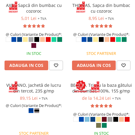
Saboți de protecție OB
AXEL, Sapcă din bumbac cu
THOMAS, Sapca din bumbac
Tricouri si bluze reflectorizante (HI-
Saboți de protecție SB
cozoroc
cu cozoroc
VIS)
Sandale
5,01 Lei
8,95 Lei
+ TVA
+ TVA
Fesuri, capisoane si sepci
Sandale de protecție OB
reflectorizante (HI-VIS)
Sandale de lucru O1
@ Culori (Variante De Produs)*:
@ Culori (Variante De Produs)*:
Accesorii reflectorizante (HI-VIS)
Sandale de protecție SB
Îmbrăcăminte ANTICHIMICĂ |
MULTIRISC
Sandale de protecție S1
IN STOC
STOC PARTENER
Sandale de protecție S1P
Costume | Combinezoane
Antichimice | Multirisc
Accesorii încălțăminte
ADAUGA IN COS
ADAUGA IN COS
Halate | Sorturi Antichimice |
Multirisc
VULCANO, Jachetă de lucru
BEAGLE, Tricou la baza gâtului
Jachete | Bluze Antichimice |
din tercot, 235 g/mp
din bumbac 100%, 155 g/mp
Multirisc
89,15 Lei
de la 14,24 Lei
+ TVA
+ TVA
Pantaloni Antichimici | Multirisc
@ Culori (Variante De Produs)*:
Îmbrăcăminte IGNIFUGĂ (ANTI-
FLACĂRĂ)
@ Culori (Variante De Produs)*:
Jambiere Ignifuge
Cagule | Capisoane Ignifuge
STOC PARTENER
IN STOC