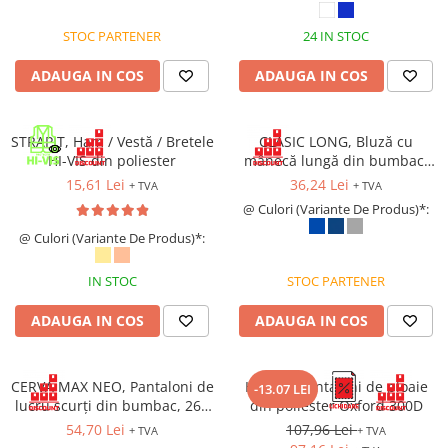
STOC PARTENER
24 IN STOC
ADAUGA IN COS
ADAUGA IN COS
STRAPIT, Ham / Vestă / Bretele
CLASIC LONG, Bluză cu
HI-VIS din poliester
mânecă lungă din bumbac,
150 g/mp
15,61 Lei
36,24 Lei
+ TVA
+ TVA
@ Culori (Variante De Produs)*:
@ Culori (Variante De Produs)*:
IN STOC
STOC PARTENER
ADAUGA IN COS
ADAUGA IN COS
CERVA MAX NEO, Pantaloni de
HYDRA, Pantaloni de ploaie
-13.07 LEI
lucru scurți din bumbac, 260
din poliester Oxford 300D
g/mp
54,70 Lei
107,96 Lei
+ TVA
+ TVA