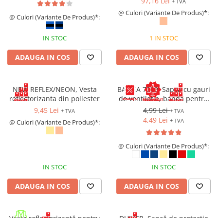
97,16 Lei
+ TVA
@ Culori (Variante De Produs)*:
@ Culori (Variante De Produs)*:
IN STOC
1 IN STOC
ADAUGA IN COS
ADAUGA IN COS
NEW REFLEX/NEON, Vesta
BASICA 7000, Sapca cu gauri
reflectorizanta din poliester
de ventilatie, banda pentru
transpiratie si prindere cu
9,45 Lei
4,99 Lei
+ TVA
+ TVA
arici
4,49 Lei
+ TVA
@ Culori (Variante De Produs)*:
@ Culori (Variante De Produs)*:
IN STOC
IN STOC
ADAUGA IN COS
ADAUGA IN COS