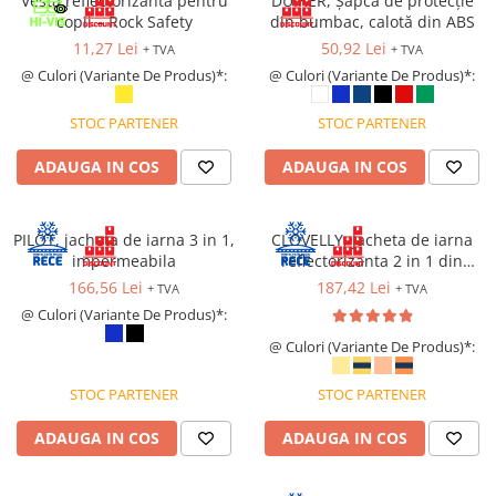
Vesta reflectorizantă pentru
DUIKER, Șapcă de protecție
copii – Rock Safety
din bumbac, calotă din ABS
11,27 Lei
50,92 Lei
+ TVA
+ TVA
@ Culori (Variante De Produs)*:
@ Culori (Variante De Produs)*:
STOC PARTENER
STOC PARTENER
ADAUGA IN COS
ADAUGA IN COS
PILOT, jacheta de iarna 3 in 1,
CLOVELLY, Jacheta de iarna
impermeabila
reflectorizanta 2 in 1 din
poliester 300D Oxford si PU
166,56 Lei
187,42 Lei
+ TVA
+ TVA
@ Culori (Variante De Produs)*:
@ Culori (Variante De Produs)*:
STOC PARTENER
STOC PARTENER
ADAUGA IN COS
ADAUGA IN COS