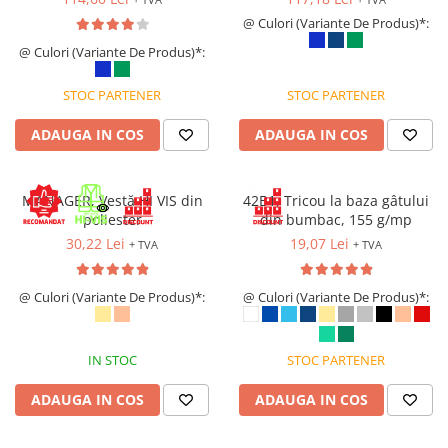
Îmbrăcăminte IMPERMEABILĂ
@ Culori (Variante De Produs)*:
Costume | Combinezoane
@ Culori (Variante De Produs)*:
Impermeabile
Pantaloni Impermeabili
STOC PARTENER
STOC PARTENER
Pelerine | Jachete Impermeabile
Imbracaminte TERMOIZOLANTĂ
ADAUGA IN COS
ADAUGA IN COS
Jachete Termoizolante
Pantaloni Termoizolanti
MANAGER, Vestă HI VIS din
42B1, Tricou la baza gâtului
Costume | Combinezoane
poliester
din bumbac, 155 g/mp
Termoizolante
30,22 Lei
19,07 Lei
+ TVA
+ TVA
Veste Termoizolante
Îmbrăcăminte REFLECTORIZANTĂ
@ Culori (Variante De Produs)*:
@ Culori (Variante De Produs)*:
(HI-VIS)
Jachete reflectorizante (HI-VIS)
IN STOC
STOC PARTENER
Pantaloni si salopete reflectorizante
(HI-VIS)
ADAUGA IN COS
ADAUGA IN COS
Costume reflectorizante (HI-VIS)
Combinezoane Reflectorizante (HI-