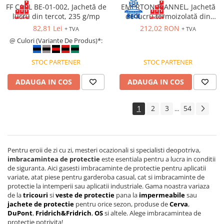
FF CARL BE-01-002, Jachetă de
EMERTON FLANNEL, Jachetă
PROTECȚIE AUDITIVĂ
lucru din tercot, 235 g/mp
de lucru termoizolată din
Antifoane externe
bumbac si poliester, 270 g/mp
82,81 Lei
212,02 RON
+ TVA
+ TVA
@ Culori (Variante De Produs)*:
Antifoane externe clasice
Antifoane externe cu prindere pe
STOC PARTENER
STOC PARTENER
casca de protecție
Antifoane interne
ADAUGA IN COS
ADAUGA IN COS
Antifoane interne de unică
folosință
1
2
3
54
...
Antifoane interne reutilizabile
Antifoane interne cu fir
PROTECȚIE RESPIRATORIE
Pentru eroii de zi cu zi, mesteri ocazionali si specialisti deopotriva,
Protecție respiratorie de unică
imbracamintea de protectie
este esentiala pentru a lucra in conditii
folosință
de siguranta. Aici gasesti imbracaminte de protectie pentru aplicatii
variate, atat piese pentru garderoba casual, cat si imbracaminte de
Măști integrale reutilizabile
protectie la intemperii sau aplicatii industriale. Gama noastra variaza
de la
tricouri
si
veste de protectie
pana la
impermeabile
sau
Semi-măști reutilizabile
jachete de protectie
pentru orice sezon, produse de
Cerva
,
Filtre
DuPont
,
Fridrich&Fridrich
,
OS
si altele. Alege imbracamintea de
protectie potrivita!