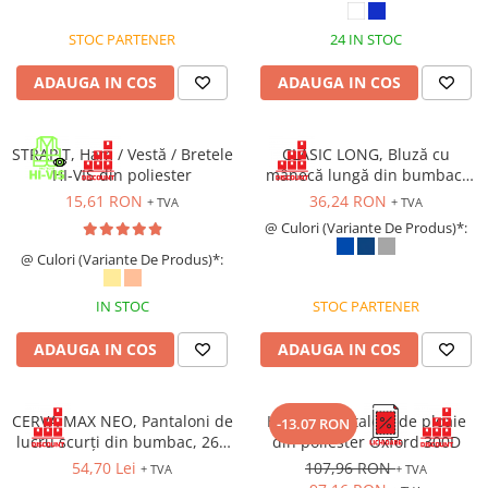
Bocanci
STOC PARTENER
24 IN STOC
Bocanci outdoor
ADAUGA IN COS
ADAUGA IN COS
Bocanci de lucru O1
Bocanci de protecție OB
Bocanci de lucru O2
STRAPIT, Ham / Vestă / Bretele
CLASIC LONG, Bluză cu
Bocanci de protecție S1
HI-VIS din poliester
mânecă lungă din bumbac,
150 g/mp
Bocanci de protecție S1P
15,61 RON
36,24 RON
+ TVA
+ TVA
Bocanci de protecție S2
@ Culori (Variante De Produs)*:
Bocanci de protecție S3
@ Culori (Variante De Produs)*:
Cizme
IN STOC
STOC PARTENER
Cizme outdoor
Cizme de lucru OB
ADAUGA IN COS
ADAUGA IN COS
Cizme de lucru O4/O5
Cizme de protecție S3
CERVA MAX NEO, Pantaloni de
HYDRA, Pantaloni de ploaie
-13.07 RON
Cizme de protecție S4
lucru scurți din bumbac, 260
din poliester Oxford 300D
Cizme de protecție S5
g/mp
54,70 Lei
107,96 RON
+ TVA
+ TVA
Cizme electroizolante