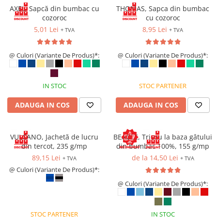
VIS)
AXEL, Sapcă din bumbac cu
THOMAS, Sapca din bumbac
Veste reflectorizante (HI-VIS)
cozoroc
cu cozoroc
Tricouri si bluze reflectorizante (HI-
5,01 Lei
8,95 Lei
+ TVA
+ TVA
VIS)
Fesuri, capisoane si sepci
@ Culori (Variante De Produs)*:
@ Culori (Variante De Produs)*:
reflectorizante (HI-VIS)
Accesorii reflectorizante (HI-VIS)
Îmbrăcăminte ANTICHIMICĂ |
IN STOC
STOC PARTENER
MULTIRISC
ADAUGA IN COS
ADAUGA IN COS
Costume | Combinezoane
Antichimice | Multirisc
Halate | Sorturi Antichimice |
VULCANO, Jachetă de lucru
BEAGLE, Tricou la baza gâtului
Multirisc
din tercot, 235 g/mp
din bumbac 100%, 155 g/mp
Jachete | Bluze Antichimice |
89,15 Lei
de la 14,50 Lei
+ TVA
+ TVA
Multirisc
@ Culori (Variante De Produs)*:
Pantaloni Antichimici | Multirisc
@ Culori (Variante De Produs)*:
Îmbrăcăminte IGNIFUGĂ (ANTI-
FLACĂRĂ)
STOC PARTENER
IN STOC
Jambiere Ignifuge