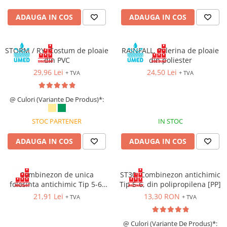
Cagule | Capisoane Ignifuge
ADAUGA IN COS
ADAUGA IN COS
Costume | Combinezoane Ignifuge
Jachete| Bluze Ignifuge
STORM / RY, Costum de ploaie
Mânecuțe Ignifuge
RAINFALL, Pelerina de ploaie
din PVC
din poliester
Pantaloni Ignifugi
29,96 Lei
24,50 Lei
+ TVA
+ TVA
Sorturi ignifuge
ÎNCĂLȚĂMINTE
@ Culori (Variante De Produs)*:
Pantofi
Pantofi outdoor
STOC PARTENER
IN STOC
Pantofi de lucru O1
ADAUGA IN COS
ADAUGA IN COS
Pantofi de lucru O2
Pantofi de protecție S1
Pantofi de protecție OB
Combinezon de unica
ST30, Combinezon antichimic
folosinta antichimic Tip 5-6,
Tip 5-6, din polipropilena [PP]
Pantofi de protecție SB
din polipropilena [PP], cu
21,91 Lei
13,30 RON
Pantofi de protecție S1P
+ TVA
+ TVA
inchidere prin fermoar
Pantofi de protecție S2
@ Culori (Variante De Produs)*:
Pantofi de protecție S3