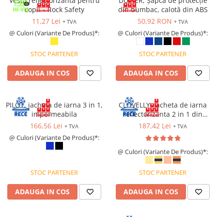
Vesta reflectorizantă pentru
DUIKER, Șapcă de protecție
Protecție chimică si biologică
copii – Rock Safety
din bumbac, calotă din ABS
Protecție sudură
11,27 Lei
50,92 RON
+ TVA
+ TVA
Protecție termică (căldură)
@ Culori (Variante De Produs)*:
@ Culori (Variante De Produs)*:
Protecție termică (frig)
STOC PARTENER
STOC PARTENER
Anti-vibrații
Protecție descărcări electrostatice
ADAUGA IN COS
ADAUGA IN COS
(ESD)
Electroizolante
Protecție specială
PILOT, jacheta de iarna 3 in 1,
CLOVELLY, Jacheta de iarna
impermeabila
reflectorizanta 2 in 1 din
Riscuri minime
poliester 300D Oxford si PU
166,56 Lei
187,42 Lei
+ TVA
+ TVA
Mânecuțe (Cotiere)
@ Culori (Variante De Produs)*:
Accesorii
@ Culori (Variante De Produs)*:
CĂȘTI DE PROTECȚIE
PROTECȚIA OCHILOR
STOC PARTENER
STOC PARTENER
Ochelari de protecție
ADAUGA IN COS
ADAUGA IN COS
Măști și geamuri de sudură
Viziere