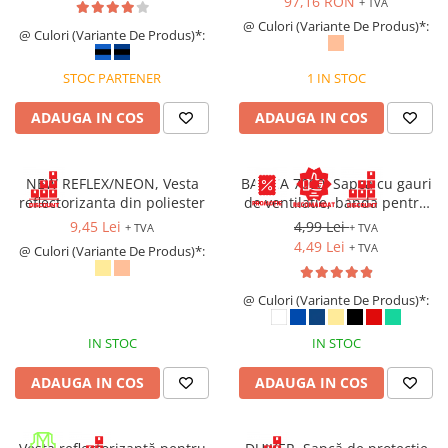
97,16 RON
+ TVA
Saboți și papuci
@ Culori (Variante De Produs)*:
@ Culori (Variante De Produs)*:
Saboți și papuci de uz general
STOC PARTENER
1 IN STOC
Saboți de lucru O1
Saboți de protecție OB
ADAUGA IN COS
ADAUGA IN COS
Saboți de protecție SB
Sandale
NEW REFLEX/NEON, Vesta
BASICA 7000, Sapca cu gauri
Sandale de protecție OB
reflectorizanta din poliester
de ventilatie, banda pentru
Sandale de lucru O1
transpiratie si prindere cu
9,45 Lei
4,99 Lei
+ TVA
+ TVA
arici
Sandale de protecție SB
4,49 Lei
+ TVA
@ Culori (Variante De Produs)*:
Sandale de protecție S1
Sandale de protecție S1P
@ Culori (Variante De Produs)*:
Accesorii încălțăminte
IN STOC
IN STOC
PROTECȚIA MÂINILOR
Mănuși de protecție
ADAUGA IN COS
ADAUGA IN COS
Protecție mecanică
Protecție tăiere