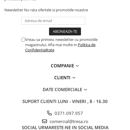
Accesorii protectie respiratorie
Newsletter
Nu rata ofertele si promotiile noastre
LUCRU LA ÎNĂLȚIME
Centuri și hamuri
Mijloace de legatură și
absorbitoare de energie
Vreau sa primesc newsletter cu promotiile
Dispozitive de ancorare și
magazinului. Afla mai multe in
Politica de
conectare
Confidentialitate
Sisteme de oprire a căderii
COMPANIE
Căsti și accesorii
Sisteme stationare | Linia vietii
CLIENTI
Seturi și kituri complete
DATE COMERCIALE
Dispozitive de salvare
SUPORT CLIENTI
LUNI - VINERI , 8 - 16.30
Servicii verificare echipamente
ARTICOLE TEHNICE SI PRIM AJUTOR
0371.097.957
DETECTIE SI SEMNALIZARE
comercial@tresa.ro
UNICĂ FOLOSINȚĂ
SOCIAL
URMARESTE-NE IN SOCIAL MEDIA