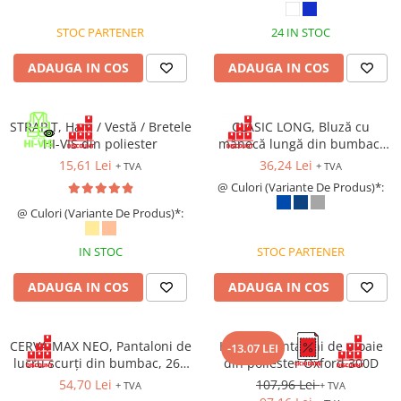
STOC PARTENER
24 IN STOC
ADAUGA IN COS
ADAUGA IN COS
STRAPIT, Ham / Vestă / Bretele
CLASIC LONG, Bluză cu
HI-VIS din poliester
mânecă lungă din bumbac,
150 g/mp
15,61 Lei
36,24 Lei
+ TVA
+ TVA
@ Culori (Variante De Produs)*:
@ Culori (Variante De Produs)*:
IN STOC
STOC PARTENER
ADAUGA IN COS
ADAUGA IN COS
CERVA MAX NEO, Pantaloni de
HYDRA, Pantaloni de ploaie
-13.07 LEI
lucru scurți din bumbac, 260
din poliester Oxford 300D
g/mp
54,70 Lei
107,96 Lei
+ TVA
+ TVA