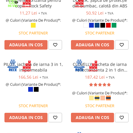
Vesta reflectorizantă pentru
DUIKER, Șapcă de protecție
copii – Rock Safety
din bumbac, calotă din ABS
11,27 Lei
50,92 Lei
+ TVA
+ TVA
@ Culori (Variante De Produs)*:
@ Culori (Variante De Produs)*:
STOC PARTENER
STOC PARTENER
ADAUGA IN COS
ADAUGA IN COS
PILOT, jacheta de iarna 3 in 1,
CLOVELLY, Jacheta de iarna
impermeabila
reflectorizanta 2 in 1 din
poliester 300D Oxford si PU
166,56 Lei
187,42 Lei
+ TVA
+ TVA
@ Culori (Variante De Produs)*:
@ Culori (Variante De Produs)*:
STOC PARTENER
STOC PARTENER
ADAUGA IN COS
ADAUGA IN COS