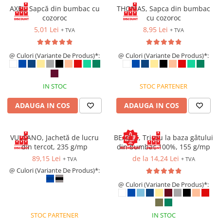
Saboți de protecție OB
AXEL, Sapcă din bumbac cu
THOMAS, Sapca din bumbac
Tricouri si bluze reflectorizante (HI-
Saboți de protecție SB
cozoroc
cu cozoroc
VIS)
Sandale
5,01 Lei
8,95 Lei
+ TVA
+ TVA
Fesuri, capisoane si sepci
Sandale de protecție OB
reflectorizante (HI-VIS)
Sandale de lucru O1
@ Culori (Variante De Produs)*:
@ Culori (Variante De Produs)*:
Accesorii reflectorizante (HI-VIS)
Sandale de protecție SB
Îmbrăcăminte ANTICHIMICĂ |
MULTIRISC
Sandale de protecție S1
IN STOC
STOC PARTENER
Sandale de protecție S1P
Costume | Combinezoane
Antichimice | Multirisc
Accesorii încălțăminte
ADAUGA IN COS
ADAUGA IN COS
Halate | Sorturi Antichimice |
Multirisc
VULCANO, Jachetă de lucru
BEAGLE, Tricou la baza gâtului
Jachete | Bluze Antichimice |
din tercot, 235 g/mp
din bumbac 100%, 155 g/mp
Multirisc
89,15 Lei
de la 14,24 Lei
+ TVA
+ TVA
Pantaloni Antichimici | Multirisc
@ Culori (Variante De Produs)*:
Îmbrăcăminte IGNIFUGĂ (ANTI-
FLACĂRĂ)
@ Culori (Variante De Produs)*:
Jambiere Ignifuge
Cagule | Capisoane Ignifuge
STOC PARTENER
IN STOC