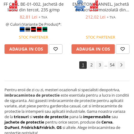
FF CARL BE-01-002, Jachetă de
EMERTON FLANNEL, Jachetă
lucru din tercot, 235 g/mp
de lucru termoizolată din
bumbac si poliester, 270 g/mp
82,81 Lei
212,02 Lei
+ TVA
+ TVA
@ Culori (Variante De Produs)*:
STOC PARTENER
STOC PARTENER
ADAUGA IN COS
ADAUGA IN COS
1
2
3
54
...
Pentru eroii de zi cu zi, mesteri ocazionali si specialisti deopotriva,
imbracamintea de protectie
este esentiala pentru a lucra in conditii
de siguranta. Aici gasesti imbracaminte de protectie pentru aplicatii
variate, atat piese pentru garderoba casual, cat si imbracaminte de
protectie la intemperii sau aplicatii industriale. Gama noastra variaza
de la
tricouri
si
veste de protectie
pana la
impermeabile
sau
jachete de protectie
pentru orice sezon, produse de
Cerva
,
DuPont
,
Fridrich&Fridrich
,
OS
si altele. Alege imbracamintea de
protectie potrivita!