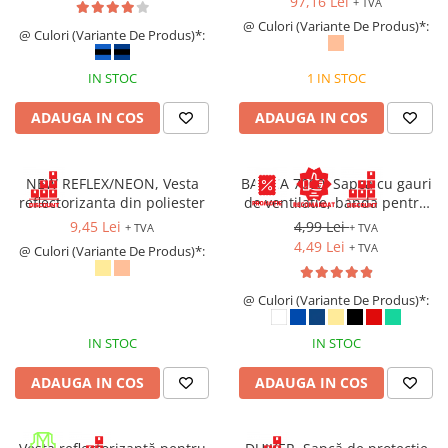
97,16 Lei
+ TVA
@ Culori (Variante De Produs)*:
@ Culori (Variante De Produs)*:
IN STOC
1 IN STOC
ADAUGA IN COS
ADAUGA IN COS
NEW REFLEX/NEON, Vesta
BASICA 7000, Sapca cu gauri
reflectorizanta din poliester
de ventilatie, banda pentru
transpiratie si prindere cu
9,45 Lei
4,99 Lei
+ TVA
+ TVA
arici
4,49 Lei
+ TVA
@ Culori (Variante De Produs)*:
@ Culori (Variante De Produs)*:
IN STOC
IN STOC
ADAUGA IN COS
ADAUGA IN COS