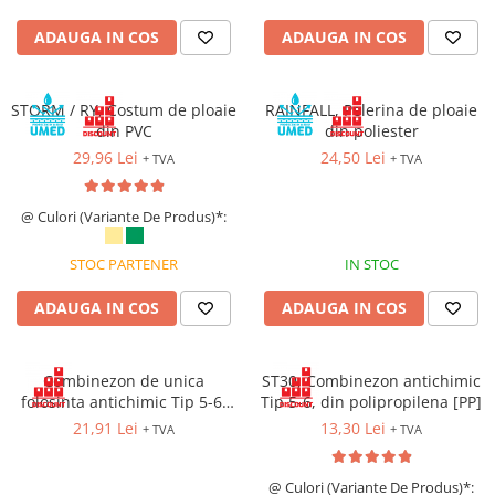
Costume | Combinezoane Ignifuge
ADAUGA IN COS
ADAUGA IN COS
Jachete| Bluze Ignifuge
Mânecuțe Ignifuge
Pantaloni Ignifugi
STORM / RY, Costum de ploaie
RAINFALL, Pelerina de ploaie
Sorturi ignifuge
din PVC
din poliester
29,96 Lei
24,50 Lei
+ TVA
+ TVA
@ Culori (Variante De Produs)*:
STOC PARTENER
IN STOC
ADAUGA IN COS
ADAUGA IN COS
Combinezon de unica
ST30, Combinezon antichimic
folosinta antichimic Tip 5-6,
Tip 5-6, din polipropilena [PP]
din polipropilena [PP], cu
21,91 Lei
13,30 Lei
+ TVA
+ TVA
inchidere prin fermoar
@ Culori (Variante De Produs)*: