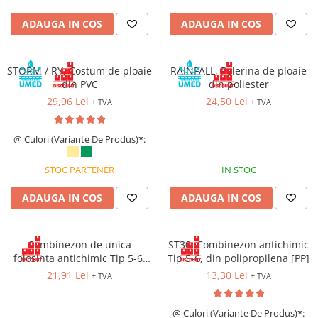
Costume | Combinezoane Ignifuge
ADAUGA IN COS
ADAUGA IN COS
Jachete| Bluze Ignifuge
Mânecuțe Ignifuge
Pantaloni Ignifugi
STORM / RY, Costum de ploaie
RAINFALL, Pelerina de ploaie
Sorturi ignifuge
din PVC
din poliester
29,96 Lei
24,50 Lei
+ TVA
+ TVA
@ Culori (Variante De Produs)*:
STOC PARTENER
IN STOC
ADAUGA IN COS
ADAUGA IN COS
Combinezon de unica
ST30, Combinezon antichimic
folosinta antichimic Tip 5-6,
Tip 5-6, din polipropilena [PP]
din polipropilena [PP], cu
21,91 Lei
13,30 Lei
+ TVA
+ TVA
inchidere prin fermoar
@ Culori (Variante De Produs)*: