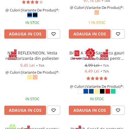
97,16 Lei
+ TVA
@ Culori (Variante De Produs)*:
@ Culori (Variante De Produs)*:
IN STOC
1 IN STOC
ADAUGA IN COS
ADAUGA IN COS
NEW REFLEX/NEON, Vesta
BASICA 7000, Sapca cu gauri
reflectorizanta din poliester
de ventilatie, banda pentru
transpiratie si prindere cu
9,45 Lei
4,99 Lei
+ TVA
+ TVA
arici
4,49 Lei
+ TVA
@ Culori (Variante De Produs)*:
@ Culori (Variante De Produs)*:
IN STOC
IN STOC
ADAUGA IN COS
ADAUGA IN COS