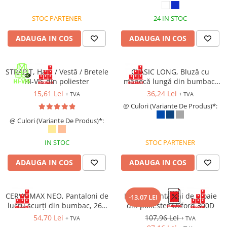
STOC PARTENER
24 IN STOC
ADAUGA IN COS
ADAUGA IN COS
STRAPIT, Ham / Vestă / Bretele
CLASIC LONG, Bluză cu
HI-VIS din poliester
mânecă lungă din bumbac,
150 g/mp
15,61 Lei
36,24 Lei
+ TVA
+ TVA
@ Culori (Variante De Produs)*:
@ Culori (Variante De Produs)*:
IN STOC
STOC PARTENER
ADAUGA IN COS
ADAUGA IN COS
CERVA MAX NEO, Pantaloni de
HYDRA, Pantaloni de ploaie
-13.07 LEI
lucru scurți din bumbac, 260
din poliester Oxford 300D
g/mp
54,70 Lei
107,96 Lei
+ TVA
+ TVA