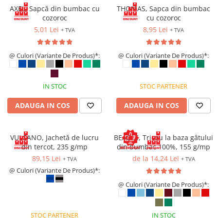
Saboți de protecție OB
AXEL, Sapcă din bumbac cu
THOMAS, Sapca din bumbac
Tricouri si bluze reflectorizante (HI-
Saboți de protecție SB
cozoroc
cu cozoroc
VIS)
Sandale
5,01 Lei
8,95 Lei
+ TVA
+ TVA
Fesuri, capisoane si sepci
Sandale de protecție OB
reflectorizante (HI-VIS)
Sandale de lucru O1
@ Culori (Variante De Produs)*:
@ Culori (Variante De Produs)*:
Accesorii reflectorizante (HI-VIS)
Sandale de protecție SB
Îmbrăcăminte ANTICHIMICĂ |
MULTIRISC
Sandale de protecție S1
IN STOC
STOC PARTENER
Sandale de protecție S1P
Costume | Combinezoane
Antichimice | Multirisc
Accesorii încălțăminte
ADAUGA IN COS
ADAUGA IN COS
Halate | Sorturi Antichimice |
Multirisc
VULCANO, Jachetă de lucru
BEAGLE, Tricou la baza gâtului
Jachete | Bluze Antichimice |
din tercot, 235 g/mp
din bumbac 100%, 155 g/mp
Multirisc
89,15 Lei
de la 14,24 Lei
+ TVA
+ TVA
Pantaloni Antichimici | Multirisc
@ Culori (Variante De Produs)*:
Îmbrăcăminte IGNIFUGĂ (ANTI-
FLACĂRĂ)
@ Culori (Variante De Produs)*:
Jambiere Ignifuge
Cagule | Capisoane Ignifuge
STOC PARTENER
IN STOC