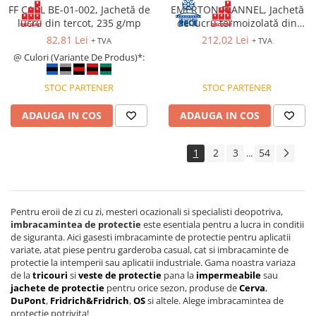
FF CARL BE-01-002, Jachetă de
EMERTON FLANNEL, Jachetă
lucru din tercot, 235 g/mp
de lucru termoizolată din
bumbac si poliester, 270 g/mp
82,81 Lei
212,02 Lei
+ TVA
+ TVA
@ Culori (Variante De Produs)*:
STOC PARTENER
STOC PARTENER
ADAUGA IN COS
ADAUGA IN COS
1
2
3
54
...
Pentru eroii de zi cu zi, mesteri ocazionali si specialisti deopotriva,
imbracamintea de protectie
este esentiala pentru a lucra in conditii
de siguranta. Aici gasesti imbracaminte de protectie pentru aplicatii
variate, atat piese pentru garderoba casual, cat si imbracaminte de
protectie la intemperii sau aplicatii industriale. Gama noastra variaza
de la
tricouri
si
veste de protectie
pana la
impermeabile
sau
jachete de protectie
pentru orice sezon, produse de
Cerva
,
DuPont
,
Fridrich&Fridrich
,
OS
si altele. Alege imbracamintea de
protectie potrivita!