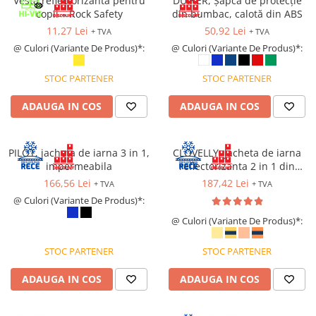
Vesta reflectorizantă pentru
DUIKER, Șapcă de protecție
copii – Rock Safety
din bumbac, calotă din ABS
11,27 Lei
50,92 Lei
+ TVA
+ TVA
@ Culori (Variante De Produs)*:
@ Culori (Variante De Produs)*:
STOC PARTENER
STOC PARTENER
ADAUGA IN COS
ADAUGA IN COS
PILOT, jacheta de iarna 3 in 1,
CLOVELLY, Jacheta de iarna
impermeabila
reflectorizanta 2 in 1 din
poliester 300D Oxford si PU
166,56 Lei
187,42 Lei
+ TVA
+ TVA
@ Culori (Variante De Produs)*:
@ Culori (Variante De Produs)*:
STOC PARTENER
STOC PARTENER
ADAUGA IN COS
ADAUGA IN COS