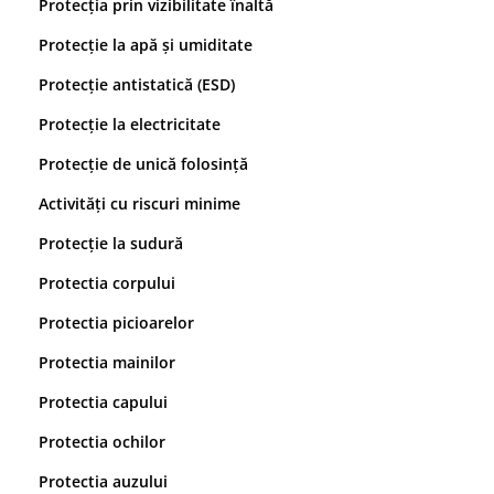
Protecția prin vizibilitate înaltă
Saboți și papuci
Protecție la apă și umiditate
Saboți și papuci de uz general
Protecție antistatică (ESD)
Saboți de lucru O1
Saboți de protecție OB
Protecție la electricitate
Saboți de protecție SB
Protecție de unică folosință
Sandale
Activități cu riscuri minime
Sandale de protecție OB
Sandale de lucru O1
Protecție la sudură
Sandale de protecție SB
Protectia corpului
Sandale de protecție S1
Protectia picioarelor
Sandale de protecție S1P
Accesorii încălțăminte
Protectia mainilor
PROTECȚIA MÂINILOR
Protectia capului
Mănuși de protecție
Protectia ochilor
Protecție mecanică
Protecție tăiere
Protectia auzului