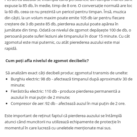
VIS)
expuse la 85 db, în medie, timp de 8 ore. O conversație normală are loc
Veste reflectorizante (HI-VIS)
la 60 db, ceea ce nu prezintă un pericol pentru timpan. Însă, muzica
din căști, la un volum maxim poate emite 105 db iar pentru fiecare
Tricouri si bluze reflectorizante (HI-
creștere de 3 db peste 85 db, pierderea auzului poate apărea în
VIS)
jumătate din timp. Odată ce nivelul de zgomot depășește 100 de db, o
Fesuri, capisoane si sepci
persoană poate suferi leziuni ale timpanului în doar 15 minute. Cu cât
reflectorizante (HI-VIS)
zgomotul este mai puternic, cu atât pierederea auzului este mai
Accesorii reflectorizante (HI-VIS)
rapidă.
Îmbrăcăminte ANTICHIMICĂ |
MULTIRISC
Cum poți afla nivelul de zgomot decibelic?
Costume | Combinezoane
Să analizăm exact câți decibeli produc zgomotul transmis de unelte:
Antichimice | Multirisc
Burghiu electric: 98 db - afectează timpanul după aproximativ 30 de
Halate | Sorturi Antichimice |
minute;
Multirisc
Fierăstrău electric: 110 db - produce pierderea permanentă a
auzului în mai puțin de 2 minute;
Jachete | Bluze Antichimice |
Compresor de aer: 92 db - afectează auzul în mai puțin de 2 ore.
Multirisc
Pantaloni Antichimici | Multirisc
Este important de reținut faptul că pierderea auzului se întâmplă
Îmbrăcăminte IGNIFUGĂ (ANTI-
atunci când muncitorii nu utilizează echipamente de protecție în
FLACĂRĂ)
momentul în care lucreză cu uneletele menționate mai sus.
Jambiere Ignifuge