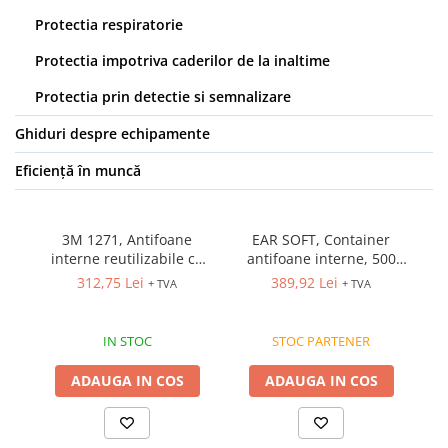
Protecție chimică si biologică
Protectia respiratorie
Protecție sudură
Protectia impotriva caderilor de la inaltime
Protecție termică (căldură)
Protecție termică (frig)
Protectia prin detectie si semnalizare
Anti-vibrații
Ghiduri despre echipamente
Protecție descărcări electrostatice
(ESD)
Eficiență în muncă
Electroizolante
Protecție specială
3M 1271, Antifoane
EAR SOFT, Container
Riscuri minime
interne reutilizabile cu
antifoane interne, 500
an
Mânecuțe (Cotiere)
snur, SNR 26 DB
per
312,75 Lei
389,92 Lei
+ TVA
+ TVA
Accesorii
CĂȘTI DE PROTECȚIE
IN STOC
STOC PARTENER
PROTECȚIA OCHILOR
Ochelari de protecție
ADAUGA IN COS
ADAUGA IN COS
Măști și geamuri de sudură
Viziere