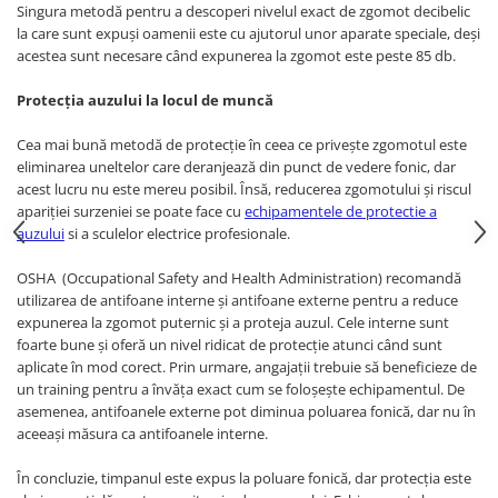
Singura metodă pentru a descoperi nivelul exact de zgomot decibelic
Cagule | Capisoane Ignifuge
la care sunt expuși oamenii este cu ajutorul unor aparate speciale, deși
Costume | Combinezoane Ignifuge
acestea sunt necesare când expunerea la zgomot este peste 85 db.
Jachete| Bluze Ignifuge
Protecția auzului la locul de muncă
Mânecuțe Ignifuge
Pantaloni Ignifugi
Cea mai bună metodă de protecție în ceea ce privește zgomotul este
eliminarea uneltelor care deranjează din punct de vedere fonic, dar
Sorturi ignifuge
acest lucru nu este mereu posibil. Însă, reducerea zgomotului și riscul
ÎNCĂLȚĂMINTE
apariției surzeniei se poate face cu
echipamentele de protectie a
Pantofi
auzului
si a sculelor electrice profesionale.
Pantofi outdoor
OSHA (Occupational Safety and Health Administration) recomandă
Pantofi de lucru O1
utilizarea de antifoane interne și antifoane externe pentru a reduce
Pantofi de lucru O2
expunerea la zgomot puternic și a proteja auzul. Cele interne sunt
foarte bune și oferă un nivel ridicat de protecție atunci când sunt
Pantofi de protecție S1
aplicate în mod corect. Prin urmare, angajații trebuie să beneficieze de
Pantofi de protecție OB
un training pentru a învăța exact cum se foloșește echipamentul. De
Pantofi de protecție SB
asemenea, antifoanele externe pot diminua poluarea fonică, dar nu în
Pantofi de protecție S1P
aceeași măsura ca antifoanele interne.
Pantofi de protecție S2
În concluzie, timpanul este expus la poluare fonică, dar protecția este
Pantofi de protecție S3