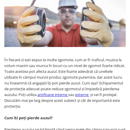
Îmbrăcăminte IMPERMEABILĂ
Costume | Combinezoane
Impermeabile
Pantaloni Impermeabili
Pelerine | Jachete Impermeabile
Imbracaminte TERMOIZOLANTĂ
Jachete Termoizolante
Pantaloni Termoizolanti
În fiecare zi ești expus la multe zgomote, cum ar fi: traficul, muzica la
Costume | Combinezoane
volum maxim sau munca în locuri cu un nivel de zgomot foarte ridicat.
Termoizolante
Toate acestea pot afecta auzul. Este foarte adevărat că uneltele
Veste Termoizolante
utilizate în câmpul muncii produc zgomote puternice, dar acest lucru
Îmbrăcăminte REFLECTORIZANTĂ
nu înseamnă că angajații își pot pierde auzul. Cum așa? Echipamentul
(HI-VIS)
de protecție adecvat poate reduce zgomotul și împiedică pierderea
auzului. Poți utiliza
antifoane interne
sau
externe
și vei fi protejat.
Jachete reflectorizante (HI-VIS)
Discutăm mai pe larg despre acest subiect și cât de importantă este
Pantaloni si salopete reflectorizante
protecția.
(HI-VIS)
Cum îți poți pierde auzul?
Costume reflectorizante (HI-VIS)
Combinezoane Reflectorizante (HI-
Pierderea auzului se întâmplă când persoanele din câmpul muncii sunt