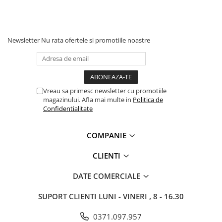
PROTECȚIE AUDITIVĂ
Antifoane externe
Newsletter
Nu rata ofertele si promotiile noastre
Antifoane externe clasice
Antifoane externe cu prindere pe
casca de protecție
Antifoane interne
Vreau sa primesc newsletter cu promotiile
Antifoane interne de unică
magazinului. Afla mai multe in
Politica de
folosință
Confidentialitate
Antifoane interne reutilizabile
Antifoane interne cu fir
COMPANIE
PROTECȚIE RESPIRATORIE
Protecție respiratorie de unică
CLIENTI
folosință
DATE COMERCIALE
Măști integrale reutilizabile
Semi-măști reutilizabile
SUPORT CLIENTI
LUNI - VINERI , 8 - 16.30
Filtre
0371.097.957