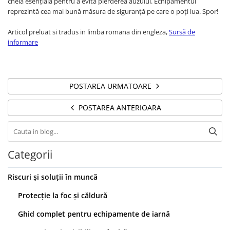
cheia esențială pentru a evita pierderea auzului. Echipamentul
Bocanci
reprezintă cea mai bună măsura de siguranță pe care o poți lua. Spor!
Bocanci outdoor
Articol preluat si tradus in limba romana din engleza,
Sursă de
Bocanci de lucru O1
informare
Bocanci de protecție OB
Bocanci de lucru O2
Bocanci de protecție S1
POSTAREA URMATOARE
Bocanci de protecție S1P
Bocanci de protecție S2
POSTAREA ANTERIOARA
Bocanci de protecție S3
Cizme
Cizme outdoor
Categorii
Cizme de lucru OB
Cizme de lucru O4/O5
Riscuri și soluții în muncă
Cizme de protecție S3
Protecție la foc și căldură
Cizme de protecție S4
Ghid complet pentru echipamente de iarnă
Cizme de protecție S5
Cizme electroizolante