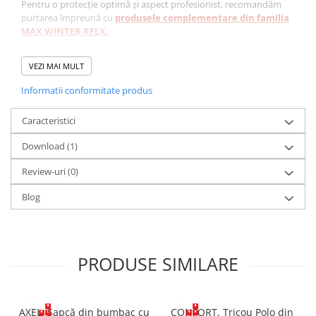
Pentru o protecție optimă și aspect profesionist, recomandăm
purtarea împreună cu
produsele complementare din familia
MAX WINTER RFLX.
Norme europene
VEZI MAI MULT
EN ISO 13688:2013
Informatii conformitate produs
Caracteristici
Material:
100% bumbac
Caracteristici
Greutate material:
260 g/mp
Download (1)
Căptușeală interioară:
100% poliester
Greutate căptușeală:
nespecificată (standard pentru
Review-uri
(0)
izolație iarnă)
Culoare:
verde/negru, albastru/negru, rosu/negru.
Blog
Dimensiuni disponibile:
46–64
Compus din
Bretele reglabile
Buzunare multiple funcționale
PRODUSE SIMILARE
Dungi reflectorizante în jurul picioarelor
Sistem de închidere frontală (detalii neprecizate în fișa
tehnică)
AXEL, Sapcă din bumbac cu
CONFORT, Tricou Polo din