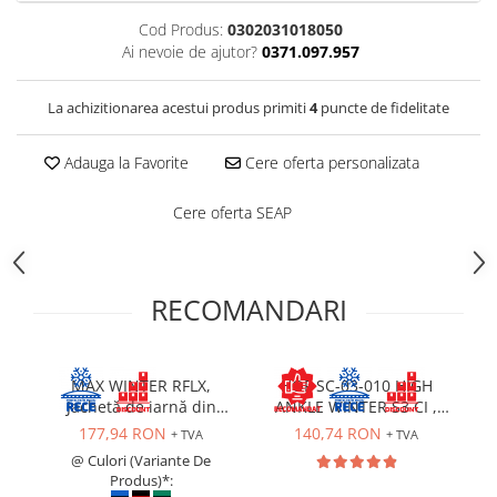
Costume | Combinezoane Ignifuge
Cod Produs:
0302031018050
Jachete| Bluze Ignifuge
Ai nevoie de ajutor?
0371.097.957
Mânecuțe Ignifuge
Pantaloni Ignifugi
La achizitionarea acestui produs primiti
4
puncte de fidelitate
Sorturi ignifuge
Adauga la Favorite
Cere oferta personalizata
Cere oferta SEAP
RECOMANDARI
MAX WINTER RFLX,
HOF SC-03-010 HIGH
Jachetă de iarnă din
ANKLE WINTER S3 CI ,
bumbac 260 g/mp,
Bocanci de iarna cu
177,94 RON
140,74 RON
+ TVA
+ TVA
mâneci detașabile,
bombeu, lamela
@ Culori (Variante De
elemente HI-VIS,
antiperforatie, fete
Produs)*:
căptușeală termică
hidrofobizate, talpa SRC