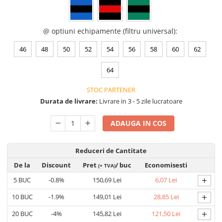
Saboți de protecție OB
Tricouri si bluze reflectorizante (HI-
Saboți de protecție SB
VIS)
Sandale
@ optiuni echipamente (filtru universal)
:
Fesuri, capisoane si sepci
Sandale de protecție OB
reflectorizante (HI-VIS)
46
48
50
52
54
56
58
60
62
Sandale de lucru O1
Accesorii reflectorizante (HI-VIS)
Sandale de protecție SB
Îmbrăcăminte ANTICHIMICĂ |
64
MULTIRISC
Sandale de protecție S1
STOC PARTENER
Sandale de protecție S1P
Costume | Combinezoane
Durata de livrare:
Livrare in 3 - 5 zile lucratoare
Antichimice | Multirisc
Accesorii încălțăminte
Halate | Sorturi Antichimice |
ADAUGA IN COS
Multirisc
Jachete | Bluze Antichimice |
Multirisc
Reduceri de Cantitate
Pantaloni Antichimici | Multirisc
De la
Discount
Pret
/ buc
Economisesti
(+ TVA)
Îmbrăcăminte IGNIFUGĂ (ANTI-
+
5
BUC
-0.8%
150,69 Lei
6,07 Lei
FLACĂRĂ)
+
10
BUC
-1.9%
149,01 Lei
28,85 Lei
Jambiere Ignifuge
+
20
BUC
-4%
145,82 Lei
121,50 Lei
Cagule | Capisoane Ignifuge